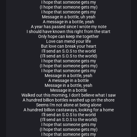
I hope that someone gets my
(I hope that someone gets my)
I hope that someone gets my
Message in a bottle, uh yeah
A message in a bottle, yeah
A year has passed since I wrote my note
I should have known this right from the start
Only hope can keep me together
Love can mend your life
But love can break your heart
I'll send an S.O.S to the world
(I'll send an S.O.S to the world)
I hope that someone gets my
(I hope that someone gets my)
I hope that someone gets my
Message in a bottle, yeah
A message in a bottle
Message in a bottle, yeah
Message in a bottle
Walked out this morning, I don't believe what I saw
A hundred billion bottles washed up on the shore
Seems I'm not alone at being alone
A hundred billion castaways, looking for a home
I'll send an S.O.S to the world
(I'll send an S.O.S to the world)
I hope that someone gets my
(I hope that someone gets my)
I hope that someone gets my