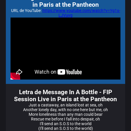
in Paris at the Pantheon
URL de YouTube:
https://www.youtube.com/watch?v=Yg1s-
LJVuyg
Letra de Message In A Bottle - FIP
Session Live in Paris at the Pantheon
Just a castaway, an island lost at sea, oh
Another lonely day, with no one here but me, oh
More loneliness than any man could bear
Rescue me before I fall into despair, oh
I'll send an S.O.S to the world
(I'll send an S.O.S to the world)