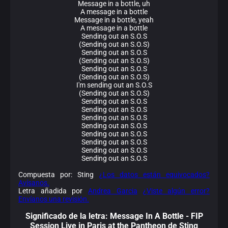
Message in a bottle, uh
A message in a bottle
Message in a bottle, yeah
A message in a bottle
Sending out an S.O.S
(Sending out an S.O.S)
Sending out an S.O.S
(Sending out an S.O.S)
Sending out an S.O.S
(Sending out an S.O.S)
I'm sending out an S.O.S
(Sending out an S.O.S)
Sending out an S.O.S
Sending out an S.O.S
Sending out an S.O.S
Sending out an S.O.S
Sending out an S.O.S
Sending out an S.O.S
Sending out an S.O.S
Sending out an S.O.S
Compuesta por: Sting
¿Los datos están equivocados?
Avísanos.
Letra añadida por
Andrea Garcia
¿Viste algún error?
Envíanos una revisión.
Significado de la
letra: Message In A Bottle - FIP
Session Live in Paris at the Pantheon de Sting