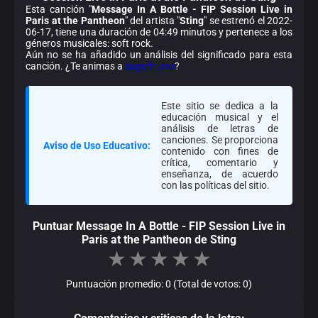
Esta canción "
Message In A Bottle - FIP Session Live in
Paris at the Pantheon
" del artista "
Sting
" se estrenó el 2022-
06-17, tiene una duración de 04:49 minutos y pertenece a los
géneros musicales: soft rock.
Aún no se ha añadido un análisis del significado para esta
canción. ¿Te animas a
sugerir uno
?
Este sitio se dedica a la
educación musical y el
análisis de letras de
canciones. Se proporciona
Aviso de Uso Educativo:
contenido con fines de
crítica, comentario y
enseñanza, de acuerdo
con las políticas del sitio.
Puntuar Message In A Bottle - FIP Session Live in
Paris at the Pantheon de Sting
★
★
★
★
★
Puntuación promedio: 0 (Total de votos: 0)