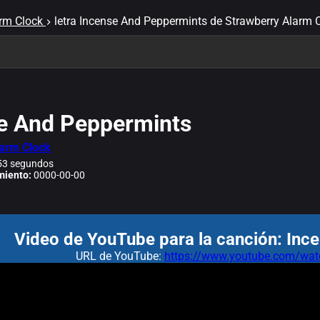
rm Clock
letra Incense And Peppermints de Strawberry Alarm 
e And Peppermints
larm Clock
3 segundos
miento:
0000-00-00
Video de YouTube para la canción: Inc
URL de YouTube:
https://www.youtube.com/w