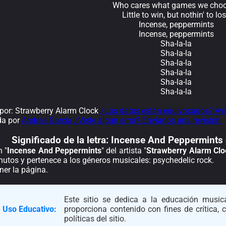
Who cares what games we cho
Little to win, but nothin' to lo
Incense, peppermints
Incense, peppermints
Sha-la-la
Sha-la-la
Sha-la-la
Sha-la-la
Sha-la-la
Sha-la-la
or: Strawberry Alarm Clock
¿Los datos están equivocados? Av
da por
Andrea Garcia
¿Viste algún error? Envíanos una revisión.
Significado de la
letra: Incense And Peppermints
n "
Incense And Peppermints
" del artista "
Strawberry Alarm Clo
utos y pertenece a los géneros musicales: psychedelic rock.
ener la página.
Este sitio se dedica a la educación musica
 Uso Educativo:
proporciona contenido con fines de crítica,
políticas del sitio.