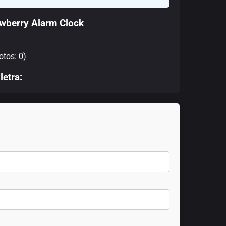
wberry Alarm Clock
otos: 0)
letra: