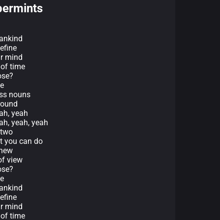
permints
mankind
efine
ur mind
 of time
ose?
se
ess nouns
around
eah, yeah
eah, yeah, yeah
 two
st you can do
 new
of view
ose?
se
mankind
efine
ur mind
 of time