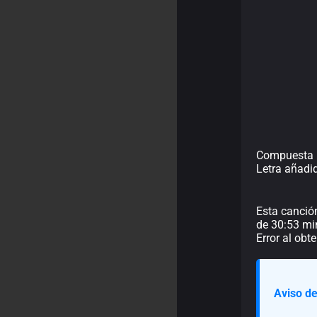
Compuesta p
Letra añadi
Esta canció
de 30:53 min
Error al obt
Aviso de