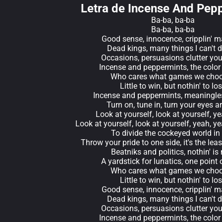
Letra de Incense And Pep
Ba-ba, ba-ba
Ba-ba, ba-ba
Good sense, innocence, cripplin' 
Dead kings, many things I can't d
Occasions, persuasions clutter yo
Incense and peppermints, the color
Who cares what games we cho
Little to win, but nothin' to lo
Incense and peppermints, meaningl
Turn on, tune in, turn your eyes 
Look at yourself, look at yourself, y
Look at yourself, look at yourself, yeah, y
To divide the cockeyed world in
Throw your pride to one side, it's the lea
Beatniks and politics, nothin' is
A yardstick for lunatics, one point 
Who cares what games we cho
Little to win, but nothin' to lo
Good sense, innocence, cripplin' 
Dead kings, many things I can't d
Occasions, persuasions clutter yo
Incense and peppermints, the color