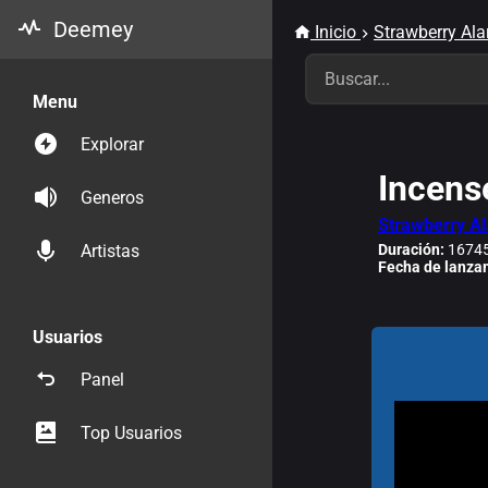
Deemey
Inicio
Strawberry Ala
Menu
Explorar
Incens
Generos
Strawberry A
Duración:
16745
Artistas
Fecha de lanza
Usuarios
Panel
Top Usuarios