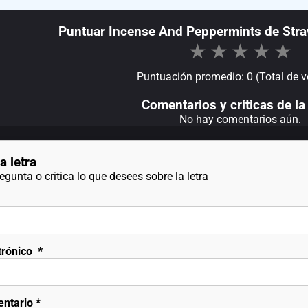
Puntuar Incense And Peppermints de Stra
★
★
★
★
★
Puntuación promedio: 0 (Total de v
Comentarios y criticas de la 
No hay comentarios aún.
a letra
gunta o critica lo que desees sobre la letra
trónico
*
entario
*