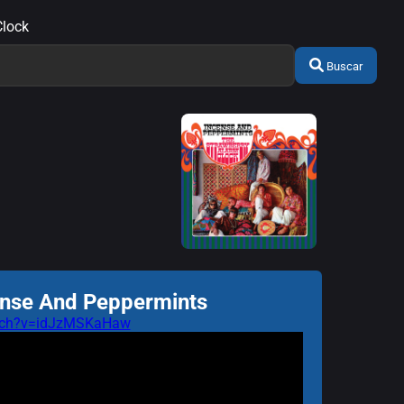
Clock
Buscar
ense And Peppermints
atch?v=idJzMSKaHaw