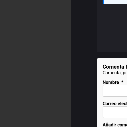
Comenta l
Comenta, pre
Nombre
*
Correo elec
Añadir com