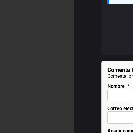
Comenta l
Comenta, pre
Nombre
*
Correo elec
Añadir com