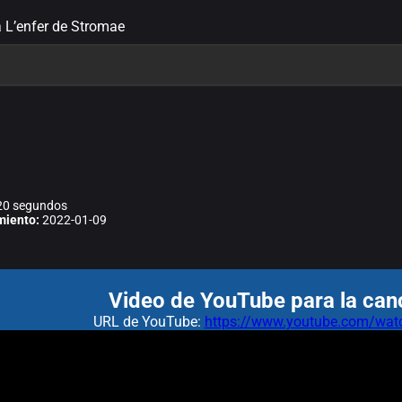
a L’enfer de Stromae
0 segundos
miento:
2022-01-09
Video de YouTube para la canc
URL de YouTube:
https://www.youtube.com/w