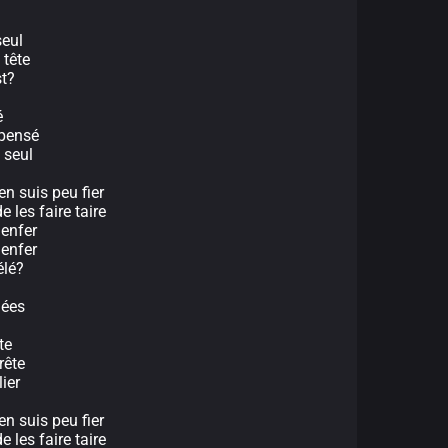
seul
 tête
st?
é
 pensé
 seul
en suis peu fier
e les faire taire
 enfer
 enfer
élé?
dées
te
rête
ier
en suis peu fier
e les faire taire