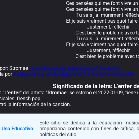
Ces pensées qui me font vivre un
Ces pensées qui me font vivre un
Tu sais j'ai mûrement réfléch
Et je sais vraiment pas quoi faire 
Justement, réfléchir
C'est bien le problème avec t
Tu sais j'ai mûrement réfléch
Et je sais vraiment pas quoi faire 
Justement, réfléchir
C'est bien le problème avec t
por: Stromae
¿Los datos están equivocados? Avísanos.
da por
Andrea Garcia
¿Viste algún error? Envíanos una revisión.
Significado de la
letra: L’enfer 
 "
L’enfer
" del artista "
Stromae
" se estrenó el 2022-01-09, tiene
icales: french pop.
ró la información de la canción.
Este sitio se dedica a la educación musica
 Uso Educativo:
proporciona contenido con fines de crítica,
políticas del sitio.