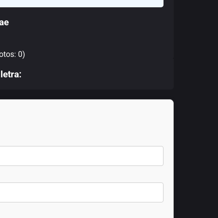
ae
otos: 0)
letra: