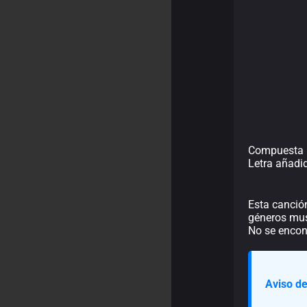
Compuesta 
Letra añadi
Esta canción
géneros mus
No se encont
Aviso de