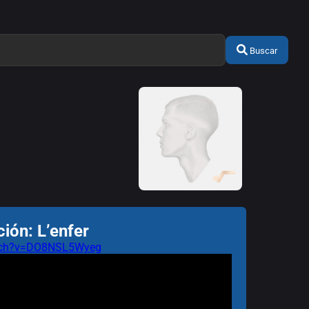
Buscar
ión: L’enfer
atch?v=DO8NSL5Wyeg