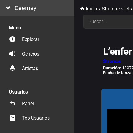
Deemey
Inicio
Stromae
letr
Menu
Explorar
L’enfer
Generos
Stromae
Duración:
18972
Artistas
Fecha de lanza
Usuarios
Panel
Top Usuarios