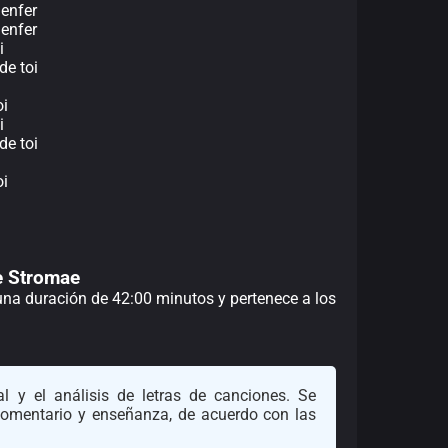
 enfer
 enfer
i
de toi
oi
i
de toi
oi
de Stromae
 una duración de 42:00 minutos y pertenece a los
l y el análisis de letras de canciones. Se
 comentario y enseñanza, de acuerdo con las