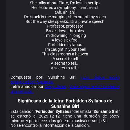
She talks about Plato, I'm lost in her lips
Her lecture's a symphony, I can't resist
(Ah, ah, ah)
I'm stuck in the margins, she's out of my reach
But the way she speaks, it's a private speech
Professor, professor
Break down the rules
I'm drowning in longing
A love-sick fool
Forbidden syllabus
I'm caught in your spell
This classroom's a heaven
A secret to tell
A secret to tell...
A secret to tell...
Compuesta por: Sunshine Girl
¿Los datos están
equivocados? Avísanos.
Letra añadida por
Diego Salas
¿Viste algún error? Envíanos
una revisión.
Significado de la
letra: Forbidden Syllabus de
Sunshine Girl
Esta canción "
Forbidden Syllabus
" del artista "
Sunshine Girl
"
se estrenó el 2025-12-12, tiene una duración de 55:59
minutos y pertenece a los géneros musicales: soul, r&b.
No se encontró la información de la canción.