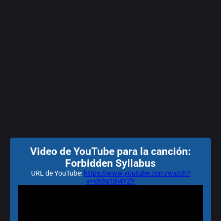
Video de YouTube para la canción:
Forbidden Syllabus
URL de YouTube:
https://www.youtube.com/watch?
v=x63q1Bi4YZY