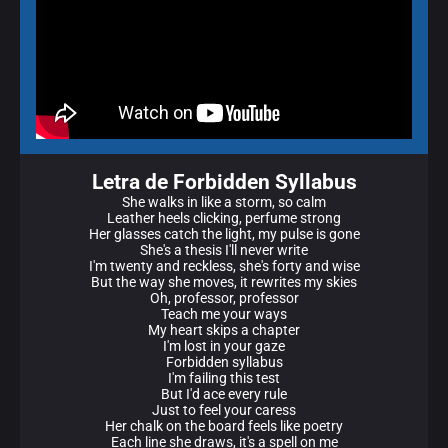
Letra de Forbidden Syllabus
She walks in like a storm, so calm
Leather heels clicking, perfume strong
Her glasses catch the light, my pulse is gone
She's a thesis I'll never write
I'm twenty and reckless, she's forty and wise
But the way she moves, it rewrites my skies
Oh, professor, professor
Teach me your ways
My heart skips a chapter
I'm lost in your gaze
Forbidden syllabus
I'm failing this test
But I'd ace every rule
Just to feel your caress
Her chalk on the board feels like poetry
Each line she draws, it's a spell on me