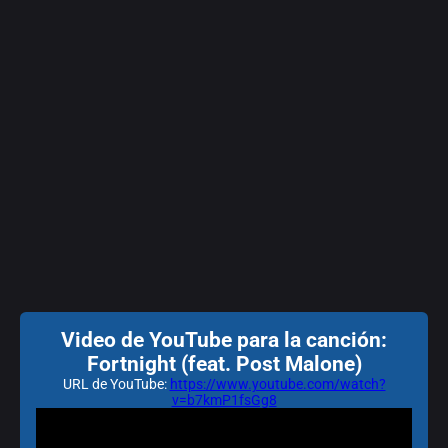
Video de YouTube para la canción:
Fortnight (feat. Post Malone)
URL de YouTube:
https://www.youtube.com/watch?
v=b7kmP1fsGg8