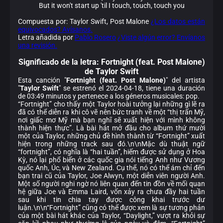
But it won't start up 'til I touch, touch, touch you
Compuesta por: Taylor Swift, Post Malone
¿Los datos están
equivocados? Avísanos.
Letra añadida por
Pablo Rosero
¿Viste algún error? Envíanos
una revisión.
Significado de la
letra: Fortnight (feat. Post Malone)
de Taylor Swift
Esta canción "
Fortnight (feat. Post Malone)
" del artista
"
Taylor Swift
" se estrenó el 2024-04-18, tiene una duración
de 03:49 minutos y pertenece a los géneros musicales: pop.
“Fortnight” cho thấy một Taylor hoài tưởng lại những gì lẽ ra
đã có thể diễn ra khi cô vẽ nên bức tranh về một “thị trấn Mỹ,
nơi giấc mơ Mỹ mà bạn nghĩ sẽ xuất hiện với mình không
thành hiện thực”. Là bài hát mở đầu cho album thứ mười
một của Taylor, những chủ đề hình thành từ “Fortnight” xuất
hiện trong những track sau đó.\n\nMặc dù thuật ngữ
“fortnight”, có nghĩa là “hai tuần”, hiếm được sử dụng ở Hoa
Kỳ, nó lại phổ biến ở các quốc gia nói tiếng Anh như Vương
quốc Anh, Úc, và New Zealand. Cụ thể, nó có thể ám chỉ đến
bạn trai cũ của Taylor, Joe Alwyn, một diễn viên người Anh.
Một số người nghi ngờ nó liên quan đến tin đồn về mối quan
hệ giữa Joe và Emma Laird, vốn xảy ra chưa đầy hai tuần
sau khi tin chia tay được công khai trước dư
luận.\n\n“Fortnight” cũng có thể được xem là sự tương phản
của một bài hát khác của Taylor, “Daylight,” vượt ra khỏi sự