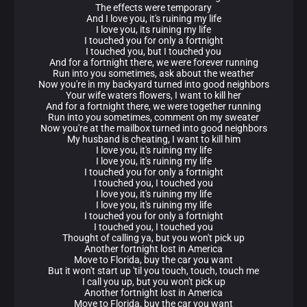
The effects were temporary
And I love you, it's ruining my life
I love you, its ruining my life
I touched you for only a fortnight
I touched you, but I touched you
And for a fortnight there, we were forever running
Run into you sometimes, ask about the weather
Now you're in my backyard turned into good neighbors
Your wife waters flowers, I want to kill her
And for a fortnight there, we were together running
Run into you sometimes, comment on my sweater
Now you're at the mailbox turned into good neighbors
My husband is cheating, I want to kill him
I love you, it's ruining my life
I love you, it's ruining my life
I touched you for only a fortnight
I touched you, I touched you
I love you, it's ruining my life
I love you, it's ruining my life
I touched you for only a fortnight
I touched you, I touched you
Thought of calling ya, but you won't pick up
Another fortnight lost in America
Move to Florida, buy the car you want
But it won't start up 'til you touch, touch, touch me
I call you up, but you won't pick up
Another fortnight lost in America
Move to Florida, buy the car you want