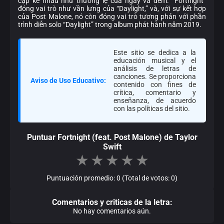
cặp kề nhau như thường lệ của ngày và đêm. “Fortnight”
đóng vai trò như vần lưng của “Daylight,” và, với sự kết hợp
của Post Malone, nó còn đóng vai trò tương phản với phần
trình diễn solo “Daylight” trong album phát hành năm 2019.
Este sitio se dedica a la
educación musical y el
análisis de letras de
canciones. Se proporciona
Aviso de Uso Educativo:
contenido con fines de
crítica, comentario y
enseñanza, de acuerdo
con las políticas del sitio.
Puntuar Fortnight (feat. Post Malone) de Taylor
Swift
★
★
★
★
★
Puntuación promedio: 0 (Total de votos: 0)
Comentarios y criticas de la letra:
No hay comentarios aún.