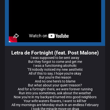
Letra de Fortnight (feat. Post Malone)
I was supposed to be sent away
But they forgot to come and get me
I was a functioning alcoholic
'Til nobody noticed my new aesthetic
All of this to say, I hope you're okay
But you're the reason
And no one here's to blame
But what about your quiet treason?
And for a fortnight there, we were forever running
Run into you sometimes, ask about the weather
Now you're in my backyard turned into good neighbors
Your wife waters flowers, I want to kill her
All my mornings are Monday stuck in an endless February
I took the miracle move-on drug