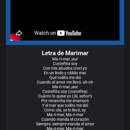
Letra de Marimar
Ma-ri-mar, ¡au!
Costeñita soy
Con mis abuelos crecí yo
En un lindo y cálido mar
Que todito me dió
Cuando al amor me llevó, uh-oh
Ma-ri-mar, ¡au!
Costeñita soy (costeñita)
Cuánto lo quise yo (¡Sí, señor!)
Por revancha me enamoró
Y el mar que todito me dió
Como ola, se lo llevó, ey
Ma-ri-mar, Ma-ri-mar
Cuando manda el corazón
Siempre, siempre manda el amor
Ma-ri-mar, Ma-ri-mar