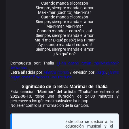
Cuando manda el corazón
Siempre, siempre manda el amor
Ma-ri-mar (cachito) Ma-ri-mar
Cuando manda el corazón
Siempre, siempre manda el amor
Ma-ri-mar, Ma-ri-mar
Cuando manda el corazón, ¡au!
Siempre, siempre manda el amor
Ma-ri-mar (¿qué pasó?) Ma-ri-mar
¡Ay, cuando manda el corazón!
Siempre, siempre manda el amor
¿No qué no?
Compuesta por: Thalia
¿Los datos están equivocados?
Avísanos.
Letra añadida por
Andrea Garcia
/ Revisión por
Jorge
.
¿Viste
algún error? Envíanos una revisión.
Significado de la
letra: Marimar de Thalia
Esta canción "
Marimar
" del artista "
Thalia
" se estrenó el
2022-08-10, tiene una duración de 24:00 minutos y
pertenece a los géneros musicales: latin pop.
No se encontró la información de la canción.
Este sitio se dedica a la
educación musical y el