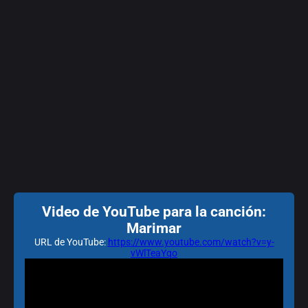
Video de YouTube para la canción:
Marimar
URL de YouTube:
https://www.youtube.com/watch?v=y-
vWlTeaYqo