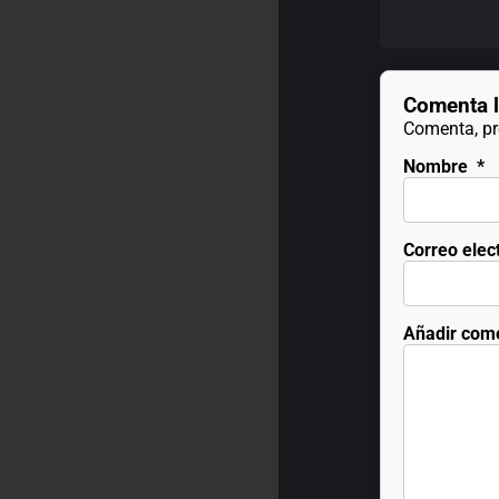
Comenta l
Comenta, pre
Nombre
*
Correo elec
Añadir com