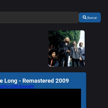
Buscar
 Be Long - Remastered 2009
atch?v=UVKU6SevefY