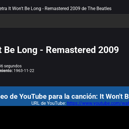
letra It Won't Be Long - Remastered 2009 de The Beatles
't Be Long - Remastered 2009
6 segundos
miento:
1963-11-22
eo de YouTube para la canción: It Won't
URL de YouTube:
https://www.youtube.com/w