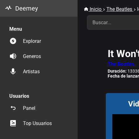
Deemey
Inicio
The Beatles
Menu
Explorar
It Won
Generos
The Beatles
Duración:
13338
Artistas
Fecha de lanza
Usuarios
Vid
Panel
Top Usuarios