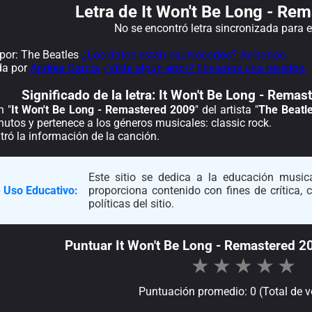
Letra de It Won't Be Long - Re
No se encontró letra sincronizada para 
or: The Beatles
¿Los datos están equivocados? Avísanos.
da por
Andrea Garcia
¿Viste algún error? Envíanos una revisión.
Significado de la
letra: It Won't Be Long - Rema
n "
It Won't Be Long - Remastered 2009
" del artista "
The Beatl
utos y pertenece a los géneros musicales: classic rock.
ró la información de la canción.
Este sitio se dedica a la educación musica
 Uso Educativo:
proporciona contenido con fines de crítica,
políticas del sitio.
Puntuar It Won't Be Long - Remastered 2
★
★
★
★
★
Puntuación promedio: 0 (Total de v