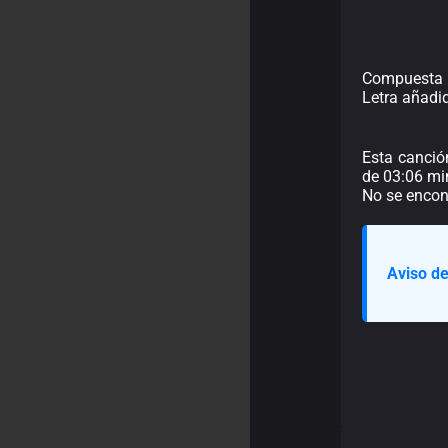
Compuesta p
Letra añadi
Esta canció
de 03:06 min
No se encont
Aviso de