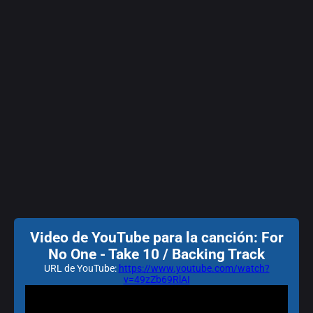
Video de YouTube para la canción: For
No One - Take 10 / Backing Track
URL de YouTube:
https://www.youtube.com/watch?
v=49zZb69RlAI