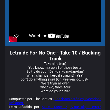
Letra de For No One - Take 10 / Backing
Track
Take nine (ten)
You know, mix up all of those beats
So try do your "Dan-dan-dan-dan-dan"
What, shall just keep it straight? (Yea)
Don't do anything else? (Oh, yea-yea, do, just-)
We're tryin' all over
One, two, three, four
What do you think?
Compuesta por: The Beatles
¿Los datos están equivocados?
Avísanos.
Letra añadida por
Mateo Sanchez
¿Viste algún error?