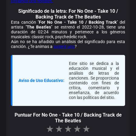
Envíanos una revisión.
Significado de la
letra: For No One - Take 10 /
Backing Track de The Beatles
Esta canción "
For No One - Take 10 / Backing Track
" del
artista "
The Beatles
" se estrenó el 2022-10-28, tiene una
duración de 02:24 minutos y pertenece a los géneros
musicales: classic rock, psychedelic rock.
Aún no se ha añadido un análisis del significado para esta
canción. ¿Te animas a
sugerir uno
?
Este sitio se dedica a la
educación musical y el
análisis de letras de
canciones. Se proporciona
Aviso de Uso Educativo:
contenido con fines de
crítica, comentario y
enseñanza, de acuerdo
con las políticas del sitio.
Puntuar For No One - Take 10 / Backing Track de
The Beatles
★
★
★
★
★