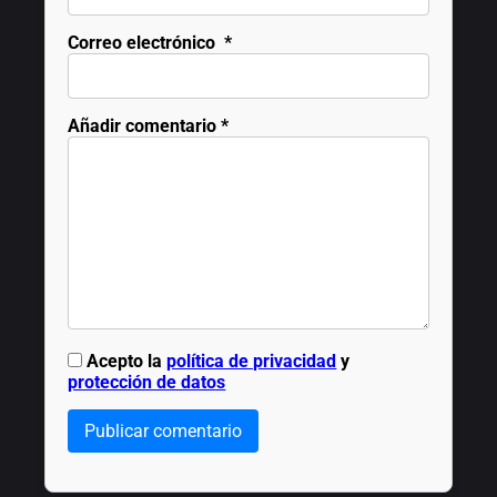
Correo electrónico
*
Añadir comentario
*
Acepto la
política de privacidad
y
protección de datos
Publicar comentario