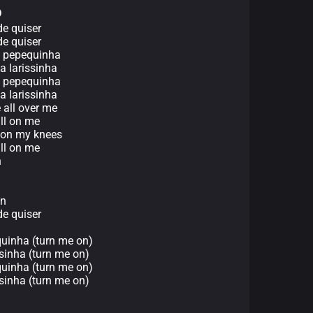
o
de quiser
de quiser
a pepequinha
a larissinha
a pepequinha
a larissinha
e all over me
all on me
e on my knees
all on me
n
on
de quiser
uinha (turn me on)
ssinha (turn me on)
uinha (turn me on)
ssinha (turn me on)