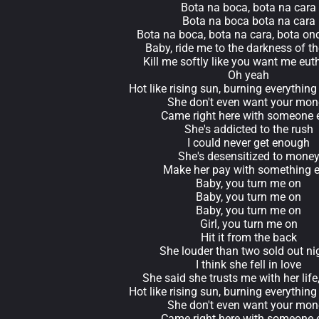
Bota na boca, bota na cara
Bota na boca bota na cara
Bota na boca, bota na cara, bota on
Baby, ride me to the darkness of th
Kill me softly like you want me eut
Oh yeah
Hot like rising sun, burning everythin
She don't even want your mon
Came right here with someone 
She's addicted to the rush
I could never get enough
She's desensitized to mone
Make her pay with something e
Baby, you turn me on
Baby, you turn me on
Baby, you turn me on
Girl, you turn me on
Hit it from the back
She louder than two sold out ni
I think she fell in love
She said she trusts me with her lif
Hot like rising sun, burning everythin
She don't even want your mon
Came right here with someone 