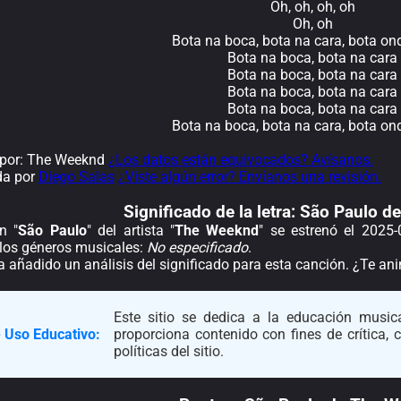
Oh, oh, oh, oh
Oh, oh
Bota na boca, bota na cara, bota on
Bota na boca, bota na cara
Bota na boca, bota na cara
Bota na boca, bota na cara
Bota na boca, bota na cara
Bota na boca, bota na cara, bota on
por: The Weeknd
¿Los datos están equivocados? Avísanos.
da por
Diego Salas
¿Viste algún error? Envíanos una revisión.
Significado de la
letra: São Paulo 
n "
São Paulo
" del artista "
The Weeknd
" se estrenó el 2025
 los géneros musicales:
No especificado
.
a añadido un análisis del significado para esta canción. ¿Te a
Este sitio se dedica a la educación musica
 Uso Educativo:
proporciona contenido con fines de crítica,
políticas del sitio.