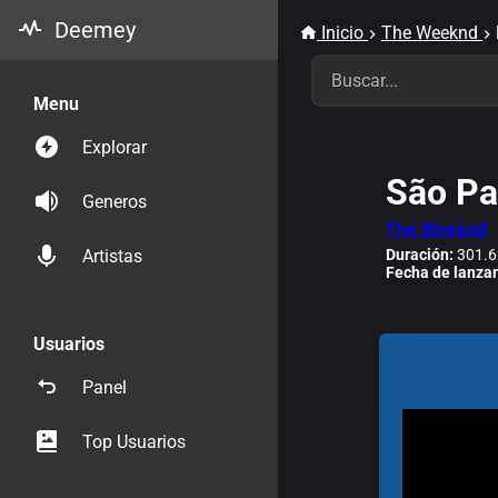
Deemey
Inicio
The Weeknd
Menu
Explorar
São Pa
Generos
The Weeknd
Duración:
301.6
Artistas
Fecha de lanza
Usuarios
Panel
Top Usuarios