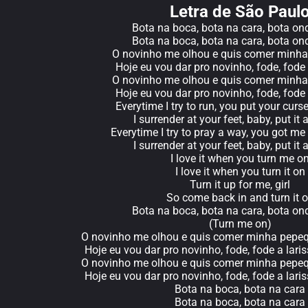
Letra de São Paul
Bota na boca, bota na cara, bota on
Bota na boca, bota na cara, bota on
O novinho me olhou e quis comer minh
Hoje eu vou dar pro novinho, fode, fode 
O novinho me olhou e quis comer minh
Hoje eu vou dar pro novinho, fode, fode 
Everytime I try to run, you put your curs
I surrender at your feet, baby, put it 
Everytime I try to pray a way, you got m
I surrender at your feet, baby, put it 
I love it when you turn me o
I love it when you turn it on
Turn it up for me, girl
So come back in and turn it 
Bota na boca, bota na cara, bota on
(Turn me on)
O novinho me olhou e quis comer minha pepeq
Hoje eu vou dar pro novinho, fode, fode a lari
O novinho me olhou e quis comer minha pepeq
Hoje eu vou dar pro novinho, fode, fode a lari
Bota na boca, bota na cara
Bota na boca, bota na cara