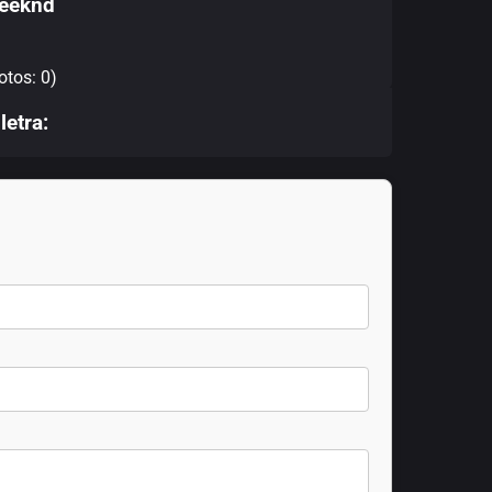
Weeknd
otos: 0)
letra: