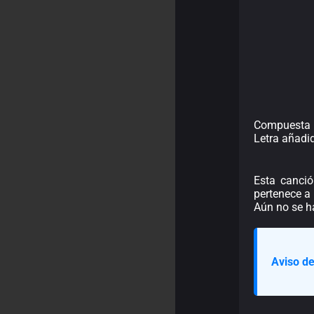
Compuesta 
Letra añadi
Esta canció
pertenece a
Aún no se h
Aviso de