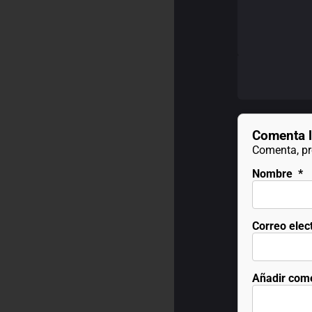
Comenta l
Comenta, pre
Nombre
*
Correo elec
Añadir com