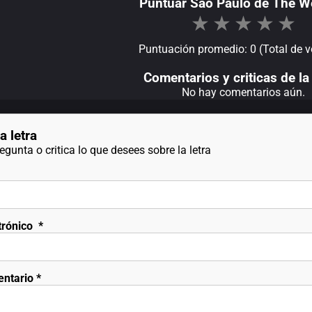
Puntuar São Paulo de The 
★
★
★
★
★
Puntuación promedio: 0 (Total de v
Comentarios y criticas de la 
No hay comentarios aún.
a letra
gunta o critica lo que desees sobre la letra
trónico
*
entario
*