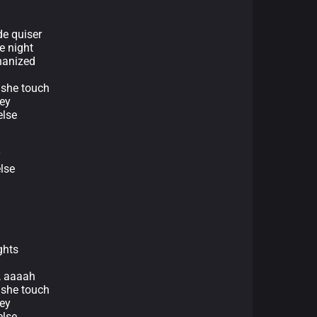
de quiser
e night
hanized
g she touch
ey
else
y
lse
ghts
e, aaaah
g she touch
ey
else