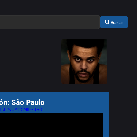
Buscar
ón: São Paulo
tch?v=AQ5NlI-SJR0