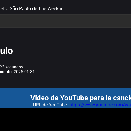
letra São Paulo de The Weeknd
ulo
23 segundos
miento:
2025-01-31
Video de YouTube para la canci
URL de YouTube:
https://www.youtube.com/wa