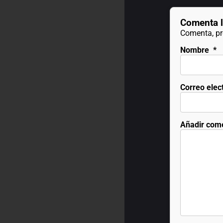
Comenta l
Comenta, pre
Nombre
*
Correo elec
Añadir com