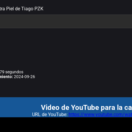
tra Piel de Tiago PZK
79 segundos
miento:
2024-09-26
Video de YouTube para la ca
URL de YouTube:
https://www.youtube.com/w