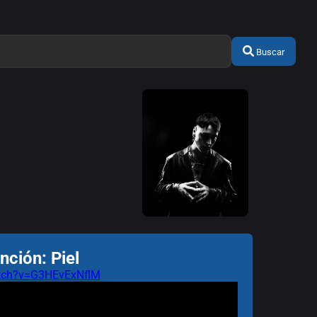
Buscar
nción: Piel
atch?v=G3HEvExNflM