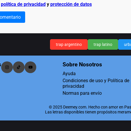
a
política de privacidad
y
protección de datos
comentario
trap argentino
trap latino
urb
s
Sobre Nosotros
Ayuda
Condiciones de uso y Política de
privacidad
Normas para envío
© 2025 Deemey.com. Hecho con amor en Pas
Las letras disponibles tienen propósitos mera