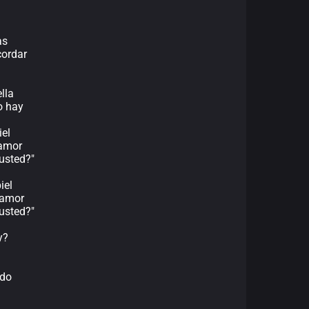
as
cordar
lla
o hay
iel
 amor
usted?"
iel
i amor
usted?"
y?
ndo