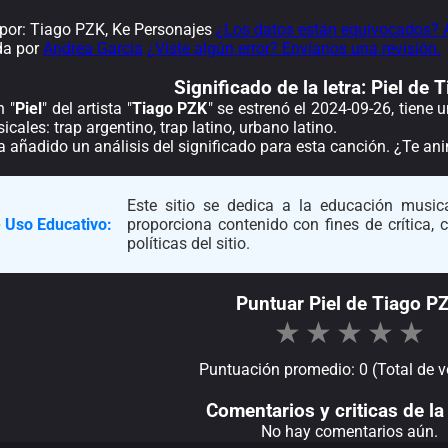
or: Tiago PZK, Ke Personajes
¿Los datos están equivocados? 
da por
Andrea Garcia
¿Viste algún error? Envíanos una revisión.
Significado de la
letra: Piel de
n "
Piel
" del artista "
Tiago PZK
" se estrenó el 2024-09-26, tiene
cales: trap argentino, trap latino, urbano latino.
a añadido un análisis del significado para esta canción. ¿Te a
Este sitio se dedica a la educación musica
 Uso Educativo:
proporciona contenido con fines de crítica,
políticas del sitio.
Puntuar Piel de Tiago P
★
★
★
★
★
Puntuación promedio: 0 (Total de v
Comentarios y criticas de la 
No hay comentarios aún.