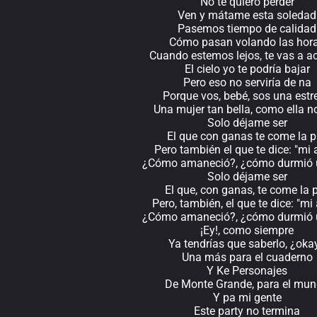
No te quiero perder
Ven y mátame esta soledad
Pasemos tiempo de calidad
Cómo pasan volando las hor
Cuando estemos lejos, te vas a a
El cielo yo te podría bajar
Pero eso no serviría de na
Porque vos, bebé, sos una estre
Una mujer tan bella, como ella n
Solo déjame ser
El que con ganas te come la p
Pero también el que te dice: "mi
¿Cómo amaneció?, ¿cómo durmió 
Solo déjame ser
El que, con ganas, te come la p
Pero, también, el que te dice: "m
¿Cómo amaneció?, ¿cómo durmió 
¡Ey!, como siempre
Ya tendrías que saberlo, ¿oka
Una más para el cuaderno
Y Ke Personajes
De Monte Grande, para el mu
Y pa mi gente
Este party no termina