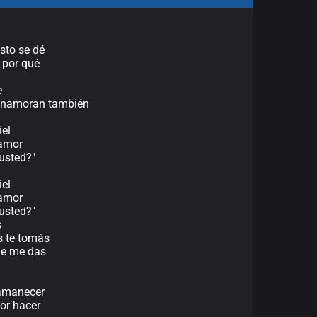
sto se dé
 por qué
e
 enamoran también
iel
 amor
usted?"
iel
 amor
usted?"
s
s te tomás
ue me das
 amanecer
or hacer