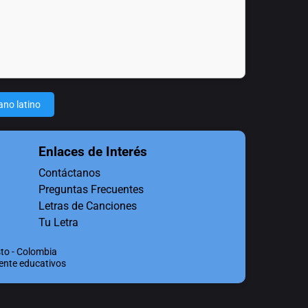
ano latino
Enlaces de Interés
Contáctanos
Preguntas Frecuentes
Letras de Canciones
Tu Letra
to - Colombia
mente educativos