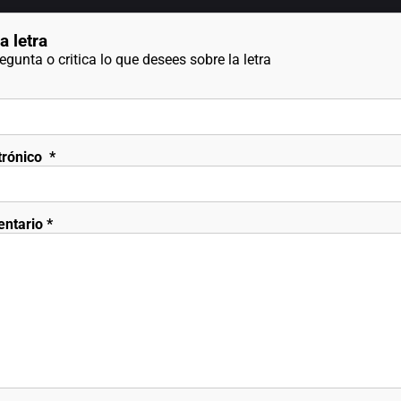
a letra
gunta o critica lo que desees sobre la letra
trónico
*
entario
*