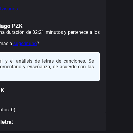
Avísanos.
 Tiago PZK
 una duración de 02:21 minutos y pertenece a los
nimas a
sugerir uno
?
l y el análisis de letras de canciones. Se
 comentario y enseñanza, de acuerdo con las
ZK
otos: 0)
letra: