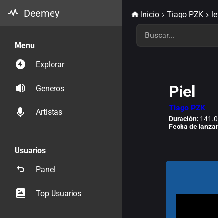
Deemey
Inicio
Tiago PZK
le
Menu
Explorar
Piel
Generos
Tiago PZK
Artistas
Duración:
141.0
Fecha de lanza
Usuarios
Panel
Top Usuarios