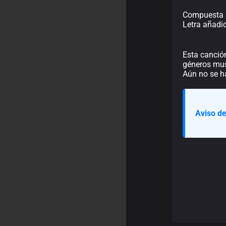
Compuesta p
Letra añadi
Esta canció
géneros musi
Aún no se h
Aviso de