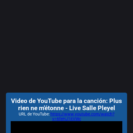
Video de YouTube para la canción: Plus
rien ne m'étonne - Live Salle Pleyel
URL de YouTube:
https://www.youtube.com/watch?
v=6feHJ1jtVWc