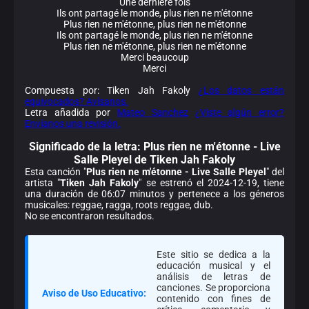
Une dernière fois
Ils ont partagé le monde, plus rien ne m'étonne
Plus rien ne m'étonne, plus rien ne m'étonne
Ils ont partagé le monde, plus rien ne m'étonne
Plus rien ne m'étonne, plus rien ne m'étonne
Merci beaucoup
Merci
Compuesta por: Tiken Jah Fakoly
¿Los datos están
equivocados? Avísanos.
Letra añadida por
Mateo Sanchez
¿Viste algún error?
Envíanos una revisión.
Significado de la
letra: Plus rien ne m'étonne - Live
Salle Pleyel de Tiken Jah Fakoly
Esta canción "
Plus rien ne m'étonne - Live Salle Pleyel
" del
artista "
Tiken Jah Fakoly
" se estrenó el 2024-12-19, tiene
una duración de 06:07 minutos y pertenece a los géneros
musicales: reggae, ragga, roots reggae, dub.
No se encontraron resultados.
Este sitio se dedica a la
educación musical y el
análisis de letras de
canciones. Se proporciona
Aviso de Uso Educativo:
contenido con fines de