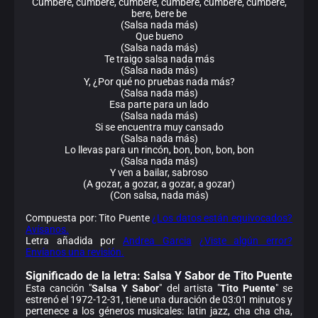
Cumbere, cumbere, cumbere, cumbere, cumbere, cumbere,
bere, bere be
(Salsa nada más)
Que bueno
(Salsa nada más)
Te traigo salsa nada más
(Salsa nada más)
Y, ¿Por qué no pruebas nada más?
(Salsa nada más)
Esa parte para un lado
(Salsa nada más)
Si se encuentra muy cansado
(Salsa nada más)
Lo llevas para un rincón, bon, bon, bon, bon
(Salsa nada más)
Y ven a bailar, sabroso
(A gozar, a gozar, a gozar, a gozar)
(Con salsa, nada más)
Compuesta por: Tito Puente
¿Los datos están equivocados?
Avísanos.
Letra añadida por
Andrea Garcia
¿Viste algún error?
Envíanos una revisión.
Significado de la
letra: Salsa Y Sabor de Tito Puente
Esta canción "
Salsa Y Sabor
" del artista "
Tito Puente
" se
estrenó el 1972-12-31, tiene una duración de 03:01 minutos y
pertenece a los géneros musicales: latin jazz, cha cha cha,