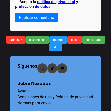
Acepto la
política de privacidad
y
protección de datos
Publicar comentario
latin jazz
cha cha cha
mambo
salsa
son cubano
latin
Síguenos
Sobre Nosotros
Ayuda
Condiciones de uso y Política de privacidad
Normas para envío