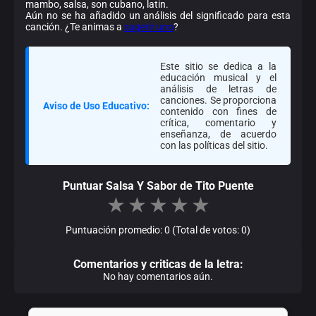
mambo, salsa, son cubano, latin.
Aún no se ha añadido un análisis del significado para esta
canción. ¿Te animas a
sugerir uno
?
Este sitio se dedica a la
educación musical y el
análisis de letras de
canciones. Se proporciona
Aviso de Uso Educativo:
contenido con fines de
crítica, comentario y
enseñanza, de acuerdo
con las políticas del sitio.
Puntuar Salsa Y Sabor de Tito Puente
★
★
★
★
★
Puntuación promedio: 0 (Total de votos: 0)
Comentarios y criticas de la letra:
No hay comentarios aún.