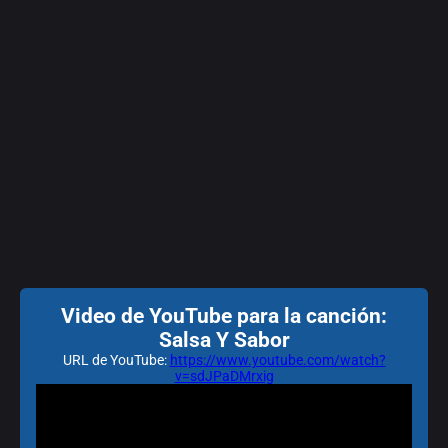
Video de YouTube para la canción:
Salsa Y Sabor
URL de YouTube:
https://www.youtube.com/watch?
v=sdJPaDMrxig