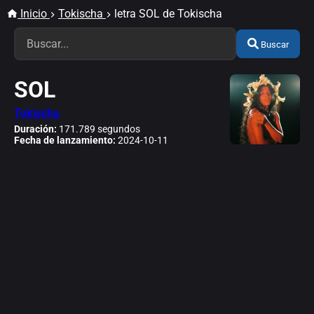
Inicio
Tokischa
letra SOL de Tokischa
Buscar
SOL
Tokischa
Duración:
171.789 segundos
Fecha de lanzamiento:
2024-10-11