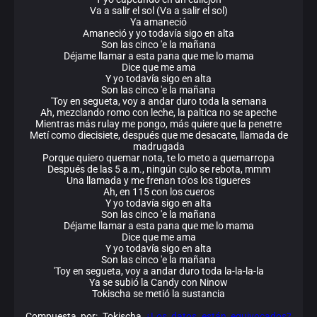
Va a salir el sol (Va a salir el sol)
Ya amaneció
Amaneció y yo todavía sigo en alta
Son las cinco 'e la mañana
Déjame llamar a esta pana que me lo mama
Dice que me ama
Y yo todavía sigo en alta
Son las cinco 'e la mañana
'Toy en segueta, voy a andar duro toda la semana
Ah, mezclando romo con leche, la paltica no se apeche
Mientras más rulay me pongo, más quiere que la penetre
Metí como diecisiete, después que me desacate, llamada de
madrugada
Porque quiero quemar nota, te lo meto a quemarropa
Después de las 5 a.m., ningún culo se rebota, mmm
Una llamada y me frenan to'os los tigueres
Ah, en 115 con los cueros
Y yo todavía sigo en alta
Son las cinco 'e la mañana
Déjame llamar a esta pana que me lo mama
Dice que me ama
Y yo todavía sigo en alta
Son las cinco 'e la mañana
'Toy en segueta, voy a andar duro toda la-la-la-la
Ya se subió la Candy con Ninow
Tokischa se metió la sustancia
Compuesta por: Tokischa
¿Los datos están equivocados?