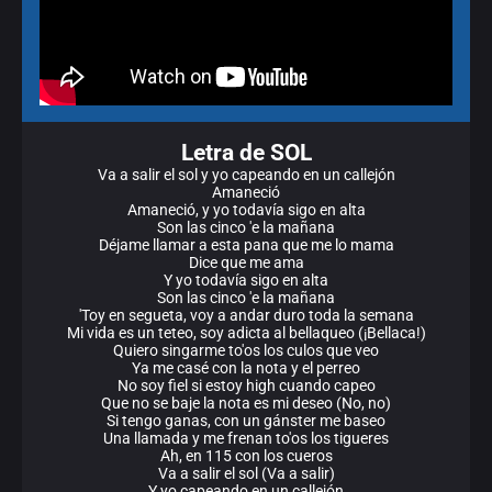
Letra de SOL
Va a salir el sol y yo capeando en un callejón
Amaneció
Amaneció, y yo todavía sigo en alta
Son las cinco 'e la mañana
Déjame llamar a esta pana que me lo mama
Dice que me ama
Y yo todavía sigo en alta
Son las cinco 'e la mañana
'Toy en segueta, voy a andar duro toda la semana
Mi vida es un teteo, soy adicta al bellaqueo (¡Bellaca!)
Quiero singarme to'os los culos que veo
Ya me casé con la nota y el perreo
No soy fiel si estoy high cuando capeo
Que no se baje la nota es mi deseo (No, no)
Si tengo ganas, con un gánster me baseo
Una llamada y me frenan to'os los tigueres
Ah, en 115 con los cueros
Va a salir el sol (Va a salir)
Y yo capeando en un callejón