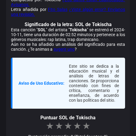
Avísanos.
Letra añadida por
Fito Salas
¿Viste algún error? Envíanos
una revisión.
Significado de la
letra: SOL de Tokischa
Esta canción "
SOL
" del artista "
Tokischa
" se estrenó el 2024-
10-11, tiene una duración de 02:52 minutos y pertenece a los
géneros musicales: rap latina, trap dominicano.
Aún no se ha añadido un análisis del significado para esta
canción. ¿Te animas a
sugerir uno
?
Este sitio se dedica a la
educación musical y el
análisis de letras de
canciones. Se proporciona
Aviso de Uso Educativo:
contenido con fines de
crítica, comentario y
enseñanza, de acuerdo
con las políticas del sitio.
Puntuar SOL de Tokischa
★
★
★
★
★