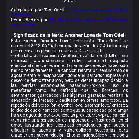
Compuesta por: Tom Odell
¿Los datos están equivocados?
Avísanos.
Letra añadida por
Fito Salas
¿Viste algún error? Envíanos
una revisión.
Significado de la
letra: Another Love de Tom Odell
Esta canción "
Another Love
" del artista "
Tom Odell
" se
estrenó el 2013-06-24, tiene una duración de 52:40 minutos y
pertenece a los géneros musicales: Desconocido.
<p>La letra de la canción "Another Love" de Tom Odell es una
expresión profundamente emotiva sobre el desgaste
emocional que conlleva intentar amar después de haber sido
herido repetidamente. La canción retrata un sentimiento de
agotamiento y resignación, donde el narrador expresa su
deseo de demostrar amor, pero se siente incapaz debido a
las heridas emocionales pasadas.</p><p>El uso de
metáforas como las daffodils que no florecen, los
sentimientos guardados y las lágrimas gastadas resaltan la
sensación de fracaso y desilusión en temas amorosos. La
repetición del verso "on another love, another love," enfatiza
la idea de que el narrador siente que su capacidad para amar
ha sido agotada por experiencias previas.</p><p>La canción
transmite una sensación de impotencia y frustración en el
amor, ilustrando las cicatrices emocionales que pueden
dificultar la apertura y vulnerabilidad necesarias para
entablar una nueva relación. El tono melancólico y la melodía