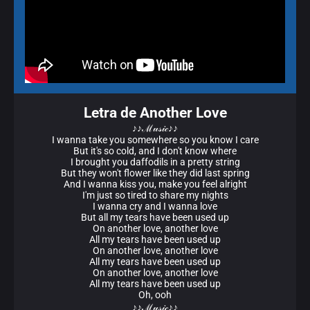
Letra de Another Love
♪♪ℳ𝓊𝓈𝒾𝒸♪♪
I wanna take you somewhere so you know I care
But it's so cold, and I don't know where
I brought you daffodils in a pretty string
But they won't flower like they did last spring
And I wanna kiss you, make you feel alright
I'm just so tired to share my nights
I wanna cry and I wanna love
But all my tears have been used up
On another love, another love
All my tears have been used up
On another love, another love
All my tears have been used up
On another love, another love
All my tears have been used up
Oh, ooh
♪♪ℳ𝓊𝓈𝒾𝒸♪♪