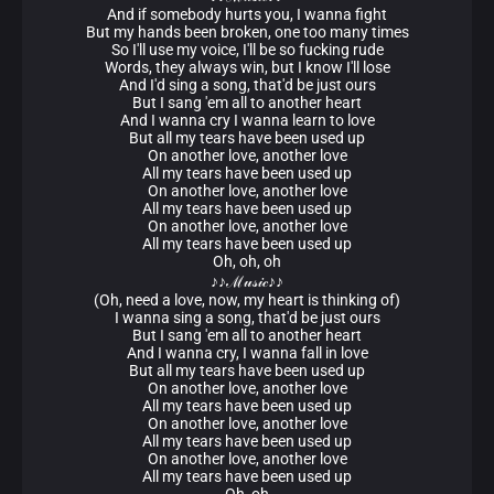
And if somebody hurts you, I wanna fight
But my hands been broken, one too many times
So I'll use my voice, I'll be so fucking rude
Words, they always win, but I know I'll lose
And I'd sing a song, that'd be just ours
But I sang 'em all to another heart
And I wanna cry I wanna learn to love
But all my tears have been used up
On another love, another love
All my tears have been used up
On another love, another love
All my tears have been used up
On another love, another love
All my tears have been used up
Oh, oh, oh
♪♪ℳ𝓊𝓈𝒾𝒸♪♪
(Oh, need a love, now, my heart is thinking of)
I wanna sing a song, that'd be just ours
But I sang 'em all to another heart
And I wanna cry, I wanna fall in love
But all my tears have been used up
On another love, another love
All my tears have been used up
On another love, another love
All my tears have been used up
On another love, another love
All my tears have been used up
Oh, oh