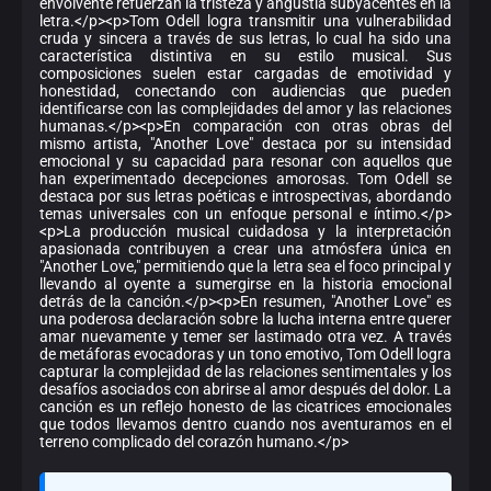
envolvente refuerzan la tristeza y angustia subyacentes en la
letra.</p><p>Tom Odell logra transmitir una vulnerabilidad
cruda y sincera a través de sus letras, lo cual ha sido una
característica distintiva en su estilo musical. Sus
composiciones suelen estar cargadas de emotividad y
honestidad, conectando con audiencias que pueden
identificarse con las complejidades del amor y las relaciones
humanas.</p><p>En comparación con otras obras del
mismo artista, "Another Love" destaca por su intensidad
emocional y su capacidad para resonar con aquellos que
han experimentado decepciones amorosas. Tom Odell se
destaca por sus letras poéticas e introspectivas, abordando
temas universales con un enfoque personal e íntimo.</p>
<p>La producción musical cuidadosa y la interpretación
apasionada contribuyen a crear una atmósfera única en
"Another Love," permitiendo que la letra sea el foco principal y
llevando al oyente a sumergirse en la historia emocional
detrás de la canción.</p><p>En resumen, "Another Love" es
una poderosa declaración sobre la lucha interna entre querer
amar nuevamente y temer ser lastimado otra vez. A través
de metáforas evocadoras y un tono emotivo, Tom Odell logra
capturar la complejidad de las relaciones sentimentales y los
desafíos asociados con abrirse al amor después del dolor. La
canción es un reflejo honesto de las cicatrices emocionales
que todos llevamos dentro cuando nos aventuramos en el
terreno complicado del corazón humano.</p>