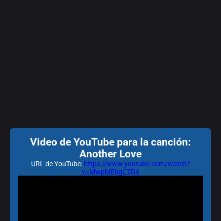
Video de YouTube para la canción:
Another Love
URL de YouTube:
https://www.youtube.com/watch?
v=MwpMEbgC7DA