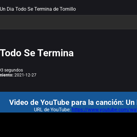
 Un Dia Todo Se Termina de Tornillo
 Todo Se Termina
3 segundos
miento:
2021-12-27
Video de YouTube para la canción: Un
URL de YouTube:
https://www.youtube.com/wa