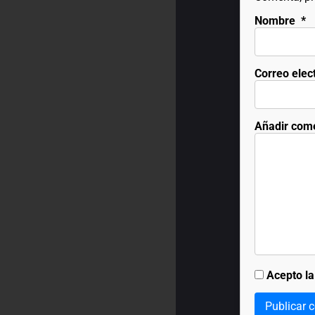
Nombre
*
Correo elec
Añadir com
Acepto l
Publicar 