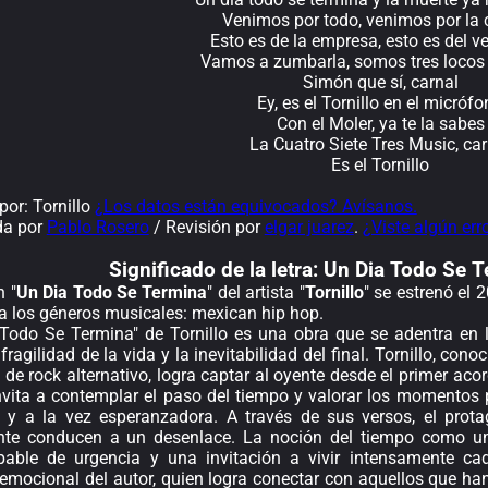
Venimos por todo, venimos por la
Esto es de la empresa, esto es del v
Vamos a zumbarla, somos tres locos 
Simón que sí, carnal
Ey, es el Tornillo en el micróf
Con el Moler, ya te la sabes
La Cuatro Siete Tres Music, car
Es el Tornillo
or: Tornillo
¿Los datos están equivocados? Avísanos.
da por
Pablo Rosero
/ Revisión por
elgar juarez
.
¿Viste algún err
Significado de la
letra: Un Dia Todo Se T
n "
Un Dia Todo Se Termina
" del artista "
Tornillo
" se estrenó el
 a los géneros musicales: mexican hip hop.
Todo Se Termina" de Tornillo es una obra que se adentra en
a fragilidad de la vida y la inevitabilidad del final. Tornillo, co
de rock alternativo, logra captar al oyente desde el primer aco
nvita a contemplar el paso del tiempo y valorar los momentos
 y a la vez esperanzadora. A través de sus versos, el pro
te conducen a un desenlace. La noción del tiempo como un 
pable de urgencia y una invitación a vivir intensamente cad
 emocional del autor, quien logra conectar con aquellos que ha