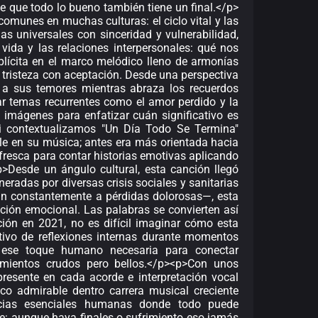
de que todo lo bueno también tiene un final.</p>
munes en muchas culturas: el ciclo vital y las
s universales con sinceridad y vulnerabilidad,
 vida y las relaciones interpersonales: qué nos
lícita en el marco melódico lleno de armonías
 tristeza con aceptación. Desde una perspectiva
e a sus temores mientras abraza los recuerdos
r temas recurrentes como el amor perdido y la
s imágenes para enfatizar cuán significativo es
 contextualizamos "Un Día Todo Se Termina"
ble en su música; antes era más orientada hacia
fresca para contar historias emotivas aplicando
p>Desde un ángulo cultural, esta canción llegó
adas por diversas crisis sociales y sanitarias
ban constantemente a pérdidas dolorosas—, esta
ción emocional. Las palabras se convierten así
ión en 2021, no es difícil imaginar cómo esta
tivo de reflexiones internas durante momentos
 ese toque humano necesaria para conectar
imientos crudos pero bellos.</p><p>Con unos
resente en cada acorde e interpretación vocal
co admirable dentro carrera musical creciente
encias esenciales humanas donde todo puede
nte: aunque haya finales o sufrimiento eso jamás