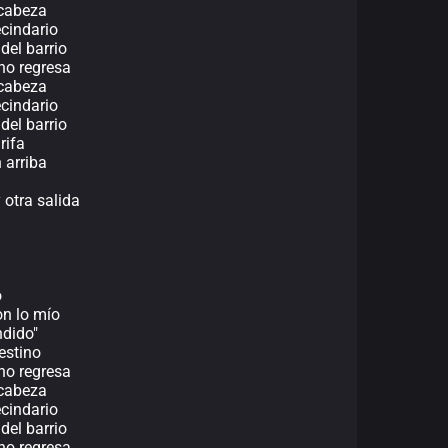
 cabeza
ecindario
del barrio
 no regresa
 cabeza
ecindario
del barrio
rifa
 arriba
 otra salida
o
n lo mío
ndido"
estino
 no regresa
 cabeza
ecindario
del barrio
 no regresa