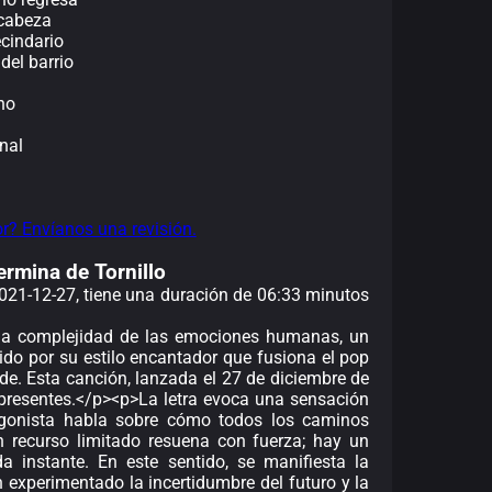
 cabeza
ecindario
del barrio
ono
nal
or? Envíanos una revisión.
ermina de Tornillo
 2021-12-27, tiene una duración de 06:33 minutos
 la complejidad de las emociones humanas, un
nocido por su estilo encantador que fusiona el pop
rde. Esta canción, lanzada el 27 de diciembre de
 presentes.</p><p>La letra evoca una sensación
tagonista habla sobre cómo todos los caminos
recurso limitado resuena con fuerza; hay un
a instante. En este sentido, se manifiesta la
n experimentado la incertidumbre del futuro y la