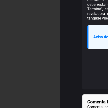
debe restar
Termina", e
reveladora 
tangible yl
Aviso de
Comenta l
Comenta, pre