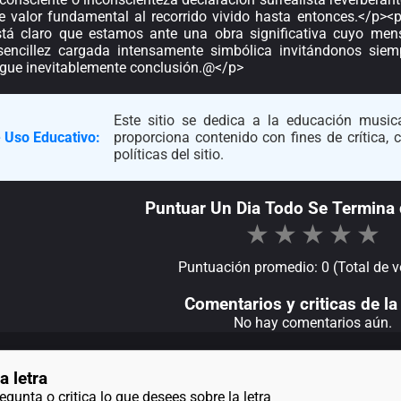
le valor fundamental al recorrido vivido hasta entonces.</p><p
stá claro que estamos ante una obra significativa cuyo men
sencillez cargada intensamente simbólica invitándonos siemp
legue inevitablemente conclusión.@</p>
Este sitio se dedica a la educación musica
 Uso Educativo:
proporciona contenido con fines de crítica,
políticas del sitio.
Puntuar Un Dia Todo Se Termina d
★
★
★
★
★
Puntuación promedio: 0 (Total de v
Comentarios y criticas de la 
No hay comentarios aún.
a letra
gunta o critica lo que desees sobre la letra