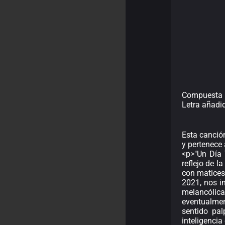
Compuesta p
Letra añadi
Esta canció
y pertenece
<p>"Un Día 
reflejo de l
con matices 
2021, nos i
melancólica
eventualmen
sentido pal
inteligencia