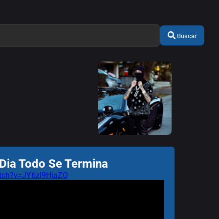
Buscar
 Dia Todo Se Termina
tch?v=JY6zl9HjaZQ