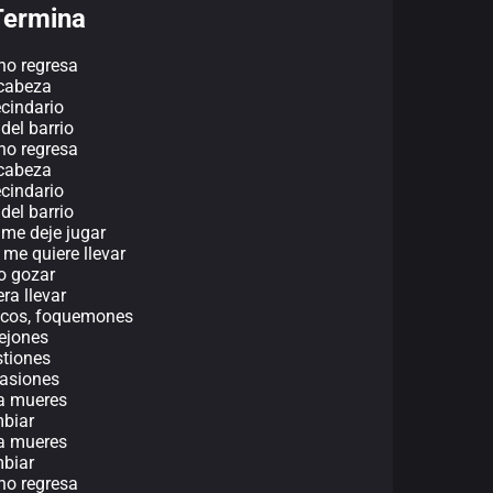
Termina
 no regresa
 cabeza
ecindario
del barrio
 no regresa
 cabeza
ecindario
del barrio
e me deje jugar
a me quiere llevar
ro gozar
ra llevar
 focos, foquemones
lejones
stiones
casiones
ía mueres
mbiar
ía mueres
mbiar
 no regresa