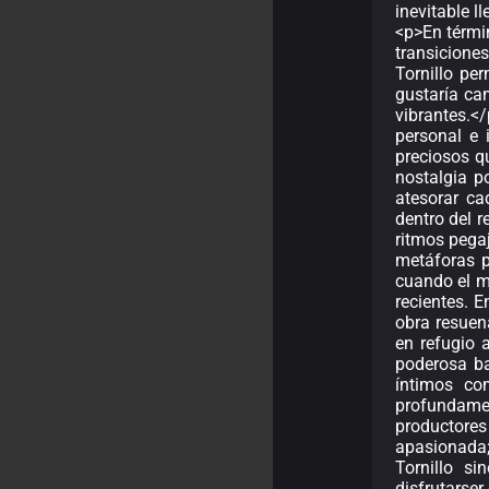
inevitable l
<p>En térmi
transicione
Tornillo pe
gustaría ca
vibrantes.<
personal e 
preciosos q
nostalgia p
atesorar c
dentro del 
ritmos pega
metáforas p
cuando el m
recientes. 
obra resuen
en refugio 
poderosa ba
íntimos co
profundame
productores
apasionada;
Tornillo s
disfrutarser