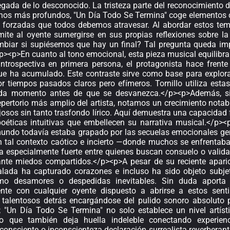
legada de lo desconocido. La tristeza parte del reconocimiento 
nos más profundos, "Un Día Todo Se Termina" coge elementos co
s forzadas que todos debemos atravesar. Al abordar estos tema
rmite al oyente sumergirse en sus propias reflexiones sobre la
mbiar si supiésemos que hay un final? Tal pregunta queda imp
/p><p>En cuanto al tono emocional, esta pieza musical equilibra
introspectiva en primera persona, el protagonista hace frent
ue ha acumulado. Este contraste sirve como base para explora
or tiempos pasados claros pero efímeros. Tornillo utiliza esta
ada momento antes de que se desvanezca.</p><p>Además, si
repertorio más amplio del artista, notamos un crecimiento nota
josos sin tanto trasfondo lírico. Aquí demuestra una capacidad 
oéticas intuitivas que embellecen su narrativa musical.</p><
undo todavía estaba grapado por las secuelas emocionales gener
En tal contexto caótico e incierto —donde muchos se enfrenta
a especialmente fuerte entre quienes buscan consuelo o valida
ante miedos compartidos.</p><p>A pesar de su reciente aparic
lada ha capturado corazones e incluso ha sido objeto subje
mo desamores o despedidas inevitables. Sin duda aporta
nte con cualquier oyente dispuesto a abrirse a estos sent
 talentosos detrás encargándose del pulido sonoro absoluto p
 "Un Día Todo Se Termina" no solo establece un nivel artísti
ino que también deja huella indeleble conectando experi
 consciente o inconscienteza declaración surrealista reverbera