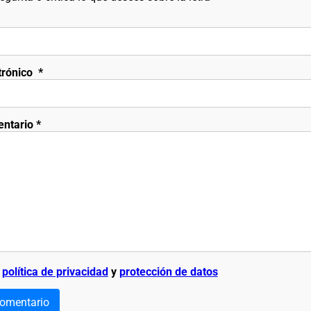
trónico
*
entario
*
a
política de privacidad
y
protección de datos
comentario