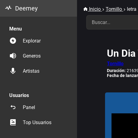
Deemey
Inicio
Tornillo
letra
Menu
Explorar
Un Dia
Generos
Tornillo
Duración:
21639
Artistas
Fecha de lanza
Usuarios
Panel
Top Usuarios