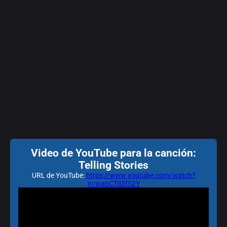
Video de YouTube para la canción:
Telling Stories
URL de YouTube:
https://www.youtube.com/watch?
v=wapCTd5fS2Y