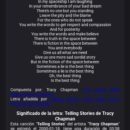
In my spaceship I am laughing
In your remembrance of your bad dream
There's no one but you standing
Leave the pity and the blame
For the ones who do not speak
You write the words to get respect and compassion
And for posterity
You write the words and make believe
There is truth in the space between
There is fiction in the space between
You and everybody
Give us all what we need
Give us one more sad sordid story
But in the fiction of the space between
Sometimes a lie is the best thing
Sometimes a lie is the best thing
Oh, the best thing
Is the best thing
Compuesta por: Tracy Chapman
¿Los datos están
equivocados? Avísanos.
Letra añadida por
Andrea Garcia
¿Viste algún error?
Envíanos una revisión.
Significado de la
letra: Telling Stories de Tracy
Chapman
Esta canción "
Telling Stories
" del artista "
Tracy Chapman
"
se estrenó el 2000-01-18, tiene una duración de 03:58