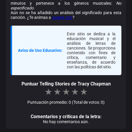
minutos y pertenece a los géneros musicales:
No
especificado
.
Aún no se ha añadido un análisis del significado para esta
canción. ¿Te animas a
sugerir uno
?
Este sitio se dedica a la
educación musical y el
análisis de letras de
canciones. Se proporciona
Aviso de Uso Educativo:
contenido con fines de
crítica, comentario y
enseñanza, de acuerdo
con las políticas del sitio.
Puntuar Telling Stories de Tracy Chapman
★
★
★
★
★
Puntuación promedio: 0 (Total de votos: 0)
Comentarios y criticas de la letra:
No hay comentarios aún.