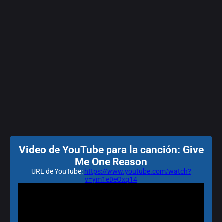
Video de YouTube para la canción: Give
Me One Reason
URL de YouTube:
https://www.youtube.com/watch?
v=ym1eDeOxq14