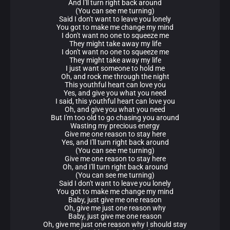
And I'll turn right back around
(You can see me turning)
Said I don't want to leave you lonely
You got to make me change my mind
I don't want no one to squeeze me
They might take away my life
I don't want no one to squeeze me
They might take away my life
I just want someone to hold me
Oh, and rock me through the night
This youthful heart can love you
Yes, and give you what you need
I said, this youthful heart can love you
Oh, and give you what you need
But I'm too old to go chasing you around
Wasting my precious energy
Give me one reason to stay here
Yes, and I'll turn right back around
(You can see me turning)
Give me one reason to stay here
Oh, and I'll turn right back around
(You can see me turning)
Said I don't want to leave you lonely
You got to make me change my mind
Baby, just give me one reason
Oh, give me just one reason why
Baby, just give me one reason
Oh, give me just one reason why I should stay