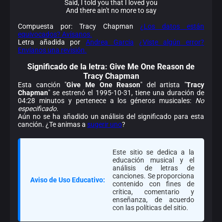
Said, I told you that I loved you
And there ain't no more to say
Compuesta por: Tracy Chapman
¿Los datos están
equivocados? Avísanos.
Letra añadida por
Andrea Garcia
¿Viste algún error?
Envíanos una revisión.
Significado de la
letra: Give Me One Reason de
Tracy Chapman
Esta canción "
Give Me One Reason
" del artista "
Tracy
Chapman
" se estrenó el 1995-10-31, tiene una duración de
04:28 minutos y pertenece a los géneros musicales:
No
especificado
.
Aún no se ha añadido un análisis del significado para esta
canción. ¿Te animas a
sugerir uno
?
Este sitio se dedica a la
educación musical y el
análisis de letras de
canciones. Se proporciona
Aviso de Uso Educativo:
contenido con fines de
crítica, comentario y
enseñanza, de acuerdo
con las políticas del sitio.