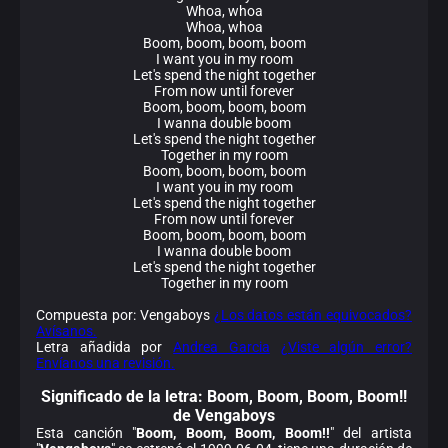
Whoa, whoa
Whoa, whoa
Boom, boom, boom, boom
I want you in my room
Let's spend the night together
From now until forever
Boom, boom, boom, boom
I wanna double boom
Let's spend the night together
Together in my room
Boom, boom, boom, boom
I want you in my room
Let's spend the night together
From now until forever
Boom, boom, boom, boom
I wanna double boom
Let's spend the night together
Together in my room
Compuesta por: Vengaboys
¿Los datos están equivocados?
Avísanos.
Letra añadida por
Andrea Garcia
¿Viste algún error?
Envíanos una revisión.
Significado de la
letra: Boom, Boom, Boom, Boom!!
de Vengaboys
Esta canción "
Boom, Boom, Boom, Boom!!
" del artista