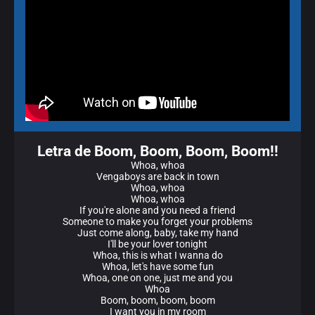
Letra de Boom, Boom, Boom, Boom!!
Whoa, whoa
Vengaboys are back in town
Whoa, whoa
Whoa, whoa
If you're alone and you need a friend
Someone to make you forget your problems
Just come along, baby, take my hand
I'll be your lover tonight
Whoa, this is what I wanna do
Whoa, let's have some fun
Whoa, one on one, just me and you
Whoa
Boom, boom, boom, boom
I want you in my room