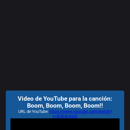
Video de YouTube para la canción:
Boom, Boom, Boom, Boom!!
URL de YouTube:
https://www.youtube.com/watch?
v=llyiQ4I-mcQ