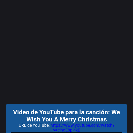
Video de YouTube para la canción: We
Wish You A Merry Christmas
URL de YouTube:
https://www.youtube.com/watch?
v=eihoE8pl4kE