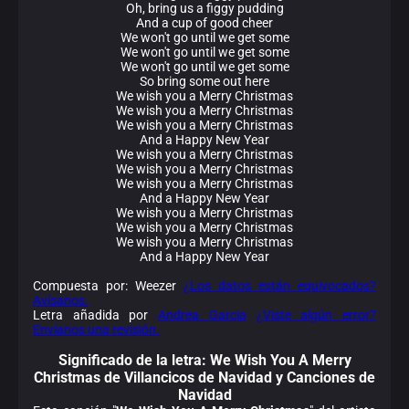
Oh, bring us a figgy pudding
And a cup of good cheer
We won't go until we get some
We won't go until we get some
We won't go until we get some
So bring some out here
We wish you a Merry Christmas
We wish you a Merry Christmas
We wish you a Merry Christmas
And a Happy New Year
We wish you a Merry Christmas
We wish you a Merry Christmas
We wish you a Merry Christmas
And a Happy New Year
We wish you a Merry Christmas
We wish you a Merry Christmas
We wish you a Merry Christmas
And a Happy New Year
Compuesta por: Weezer
¿Los datos están equivocados?
Avísanos.
Letra añadida por
Andrea Garcia
¿Viste algún error?
Envíanos una revisión.
Significado de la
letra: We Wish You A Merry
Christmas de Villancicos de Navidad y Canciones de
Navidad