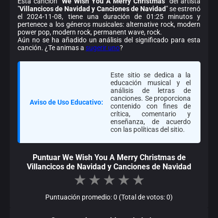
Esta canción "
We Wish You A Merry Christmas
" del artista
"
Villancicos de Navidad y Canciones de Navidad
" se estrenó
el 2024-11-08, tiene una duración de 01:25 minutos y
pertenece a los géneros musicales: alternative rock, modern
power pop, modern rock, permanent wave, rock.
Aún no se ha añadido un análisis del significado para esta
canción. ¿Te animas a
sugerir uno
?
Este sitio se dedica a la
educación musical y el
análisis de letras de
canciones. Se proporciona
Aviso de Uso Educativo:
contenido con fines de
crítica, comentario y
enseñanza, de acuerdo
con las políticas del sitio.
Puntuar We Wish You A Merry Christmas de
Villancicos de Navidad y Canciones de Navidad
★
★
★
★
★
Puntuación promedio: 0 (Total de votos: 0)