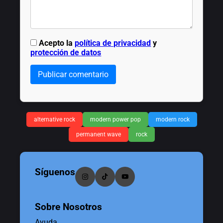
Acepto la
política de privacidad
y
protección de datos
Publicar comentario
alternative rock
modern power pop
modern rock
permanent wave
rock
Síguenos
Sobre Nosotros
Ayuda