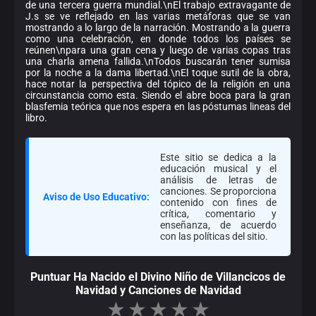
de una tercera guerra mundial.\nEl trabajo extravagante de
J.s se ve reflejado en las varias metáforas que se van
mostrando a lo largo de la narración. Mostrando a la guerra
como una celebración, en donde todos los países se
reúnen\npara una gran cena y luego de varias copas tras
una charla amena fallida.\nTodos buscarán tener sumisa
por la noche a la dama libertad.\nEl toque sutil de la obra,
hace notar la perspectiva del tópico de la religión en una
circunstancia como esta. Siendo el abre boca para la gran
blasfemia teórica que nos espera en las póstumas lineas del
libro.
Este sitio se dedica a la
educación musical y el
análisis de letras de
canciones. Se proporciona
Aviso de Uso Educativo:
contenido con fines de
crítica, comentario y
enseñanza, de acuerdo
con las políticas del sitio.
Puntuar Ha Nacido el Divino Niño de Villancicos de
Navidad y Canciones de Navidad
★
★
★
★
★