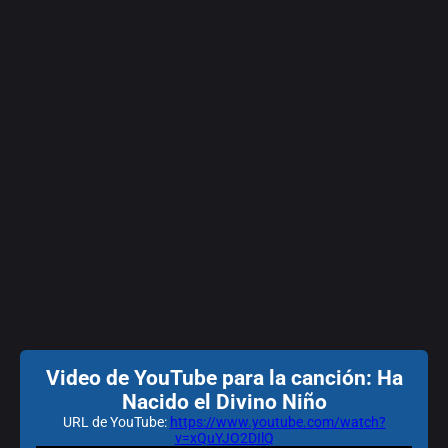
Video de YouTube para la canción: Ha
Nacido el Divino Niño
URL de YouTube:
https://www.youtube.com/watch?
v=xQuYJO2DIlQ