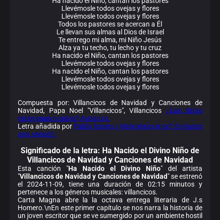
Ha nacido el Niño, cantan los pastores
Llevémosle todos ovejas y flores
Llevémosle todos ovejas y flores
Todos los pastores se acercan a Él
Le llevan sus almas al Dios de Israel
Te entrego mi alma, mi Niño Jesús
Alza ya tu techo, tu lecho y tu cruz
Ha nacido el Niño, cantan los pastores
Llevémosle todos ovejas y flores
Ha nacido el Niño, cantan los pastores
Llevémosle todos ovejas y flores
Llevémosle todos ovejas y flores
Compuesta por: Villancicos de Navidad y Canciones de
Navidad, Papa Noel "Villancicos", Villancicos
¿Los datos
están equivocados? Avísanos.
Letra añadida por
Pablo Rosero
¿Viste algún error? Envíanos
una revisión.
Significado de la
letra: Ha Nacido el Divino Niño de
Villancicos de Navidad y Canciones de Navidad
Esta canción "
Ha Nacido el Divino Niño
" del artista
"
Villancicos de Navidad y Canciones de Navidad
" se estrenó
el 2024-11-09, tiene una duración de 02:15 minutos y
pertenece a los géneros musicales: villancicos.
Carta Magna abre la la octava entrega literaria de J.s
Homero.\nEn este primer capítulo se nos narra la historia de
un joven escritor que se ve sumergido por un ambiente hostil