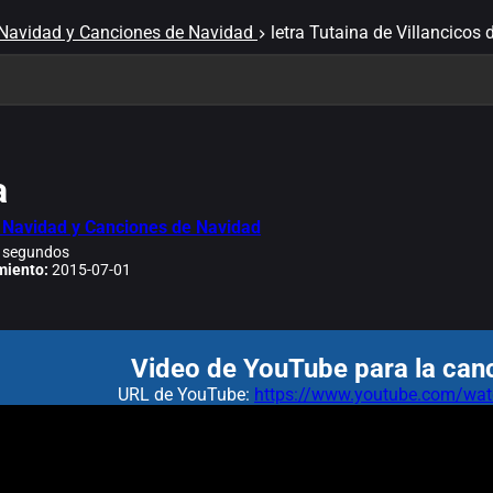
 Navidad y Canciones de Navidad
letra Tutaina de Villancico
a
e Navidad y Canciones de Navidad
 segundos
miento:
2015-07-01
Video de YouTube para la canc
URL de YouTube:
https://www.youtube.com/w