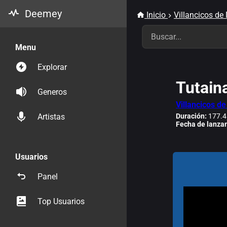
Deemey
Inicio
Villancicos de
Menu
Explorar
Tutain
Generos
Villancicos d
Duración:
177.4
Artistas
Fecha de lanza
Usuarios
Panel
Top Usuarios