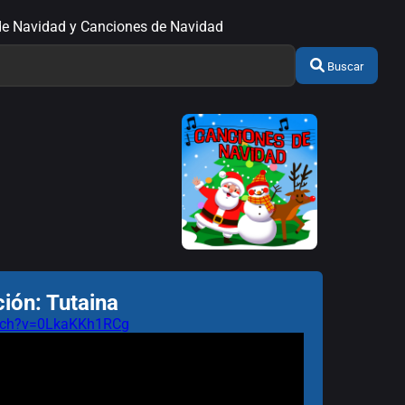
s de Navidad y Canciones de Navidad
Buscar
ión: Tutaina
atch?v=0LkaKKh1RCg