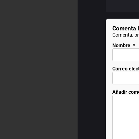
Comenta l
Comenta, pre
Nombre
*
Correo elec
Añadir com