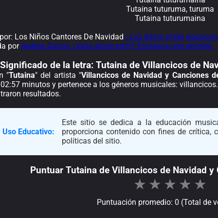
Tutaina tuturuma, turuma
Tutaina tuturumaina
or: Los Niños Cantores De Navidad
¿Los datos están equivoca
da por
Andrea Garcia
¿Viste algún error? Envíanos una revisión.
Significado de la
letra: Tutaina de Villancicos de N
n "
Tutaina
" del artista "
Villancicos de Navidad y Canciones d
02:57 minutos y pertenece a los géneros musicales: villancicos.
traron resultados.
Este sitio se dedica a la educación musica
 Uso Educativo:
proporciona contenido con fines de crítica,
políticas del sitio.
Puntuar Tutaina de Villancicos de Navidad y
★
★
★
★
★
Puntuación promedio: 0 (Total de v