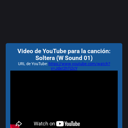
Video de YouTube para la canción:
Soltera (W Sound 01)
URL de YouTube:
https://www.youtube.com/watch?
v=Jdxr2hTj2cY