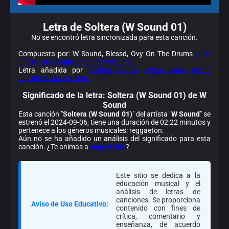
Letra de Soltera (W Sound 01)
No se encontró letra sincronizada para esta canción.
Compuesta por: W Sound, Blessd, Ovy On The Drums
¿Los
datos están equivocados? Avísanos.
Letra añadida por
Andrea Garcia
¿Viste algún error?
Envíanos una revisión.
Significado de la
letra: Soltera (W Sound 01) de W
Sound
Esta canción "
Soltera (W Sound 01)
" del artista "
W Sound
" se
estrenó el 2024-09-06, tiene una duración de 02:22 minutos y
pertenece a los géneros musicales: reggaeton.
Aún no se ha añadido un análisis del significado para esta
canción. ¿Te animas a
sugerir uno
?
Este sitio se dedica a la
educación musical y el
análisis de letras de
canciones. Se proporciona
Aviso de Uso Educativo:
contenido con fines de
crítica, comentario y
enseñanza, de acuerdo