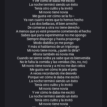
Y ver cómo le daba me excitó
La noche terminó siendo un éxito
Tenía otro culito y la invitó
Mi novio tiene novia
Me gusta ver cómo se la fo—
Ya van cuatro veces que lo hemos hecho
Las dos bellacas, él bien arrecho
De comerse a otra no tiene derecho
A menos que yo esté presente cometiendo el hecho
Sabes que para experimentar no me opongo
Siempre dispongo y hasta propongo
Modo diablita yo me pongo
Y más si hablamos de un triptongo
Mi novio tiene novia, ¿quién lo diría?
Ahora también es novia mía
Cuando se siente solita ya sabe que es bienvenida
No le falta la comida y las venidas (No, no, no)
Mi novio tiene novia y a mí no me dan celos
Me gusta ver cómo le jala el pelo
A veces recordando me desvelo
Porque ver cómo le daba me excitó
La noche terminó siendo un éxito
Tenía otro culito y lo invitó
Mi novio tiene novia
Y ver cómo le daba me excitó
La noche terminó siendo un éxito
Tenía otro culito y la invitó
Mi novio tiene novia