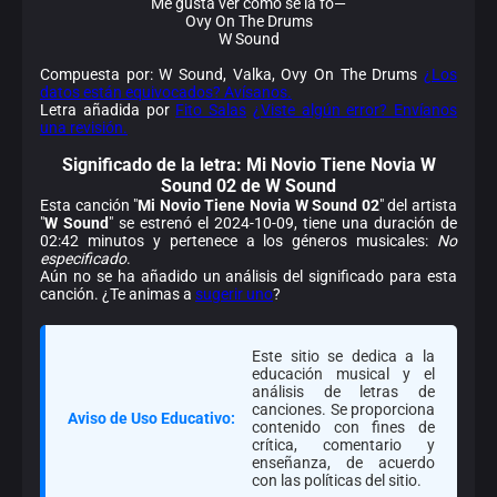
Me gusta ver cómo se la fo—
Ovy On The Drums
W Sound
Compuesta por: W Sound, Valka, Ovy On The Drums
¿Los
datos están equivocados? Avísanos.
Letra añadida por
Fito Salas
¿Viste algún error? Envíanos
una revisión.
Significado de la
letra: Mi Novio Tiene Novia W
Sound 02 de W Sound
Esta canción "
Mi Novio Tiene Novia W Sound 02
" del artista
"
W Sound
" se estrenó el 2024-10-09, tiene una duración de
02:42 minutos y pertenece a los géneros musicales:
No
especificado
.
Aún no se ha añadido un análisis del significado para esta
canción. ¿Te animas a
sugerir uno
?
Este sitio se dedica a la
educación musical y el
análisis de letras de
canciones. Se proporciona
Aviso de Uso Educativo:
contenido con fines de
crítica, comentario y
enseñanza, de acuerdo
con las políticas del sitio.