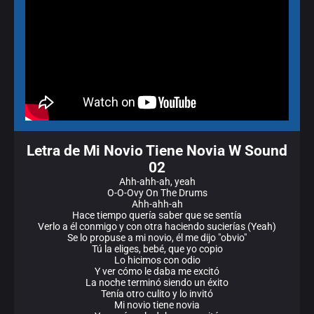
Letra de Mi Novio Tiene Novia W Sound
02
Ahh-ahh-ah, yeah
O-O-Ovy On The Drums
Ahh-ahh-ah
Hace tiempo quería saber que se sentía
Verlo a él conmigo y con otra haciendo sucierías (Yeah)
Se lo propuse a mi novio, él me dijo "obvio"
Tú la eliges, bebé, que yo copio
Lo hicimos con odio
Y ver cómo le daba me excitó
La noche terminó siendo un éxito
Tenía otro culito y lo invitó
Mi novio tiene novia