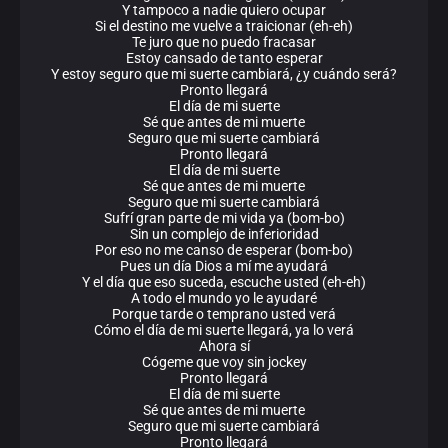
Y tampoco a nadie quiero ocupar
Si el destino me vuelve a traicionar (eh-eh)
Te juro que no puedo fracasar
Estoy cansado de tanto esperar
Y estoy seguro que mi suerte cambiará, ¿y cuándo será?
Pronto llegará
El día de mi suerte
Sé que antes de mi muerte
Seguro que mi suerte cambiará
Pronto llegará
El día de mi suerte
Sé que antes de mi muerte
Seguro que mi suerte cambiará
Sufrí gran parte de mi vida ya (bom-bo)
Sin un complejo de inferioridad
Por eso no me canso de esperar (bom-bo)
Pues un día Dios a mí me ayudará
Y el día que eso suceda, escuche usted (eh-eh)
A todo el mundo yo le ayudaré
Porque tarde o temprano usted verá
Cómo el día de mi suerte llegará, ya lo verá
Ahora sí
Cógeme que voy sin jockey
Pronto llegará
El día de mi suerte
Sé que antes de mi muerte
Seguro que mi suerte cambiará
Pronto llegará