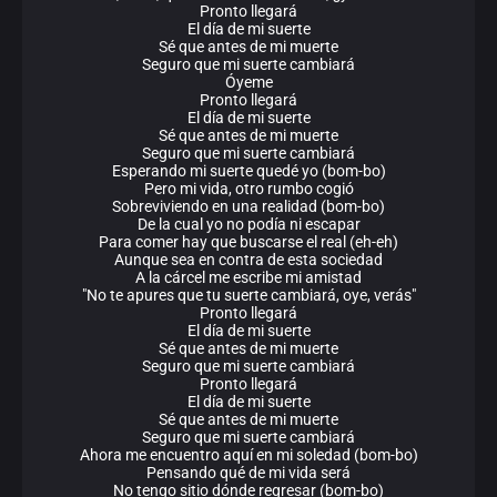
Pronto llegará
El día de mi suerte
Sé que antes de mi muerte
Seguro que mi suerte cambiará
Óyeme
Pronto llegará
El día de mi suerte
Sé que antes de mi muerte
Seguro que mi suerte cambiará
Esperando mi suerte quedé yo (bom-bo)
Pero mi vida, otro rumbo cogió
Sobreviviendo en una realidad (bom-bo)
De la cual yo no podía ni escapar
Para comer hay que buscarse el real (eh-eh)
Aunque sea en contra de esta sociedad
A la cárcel me escribe mi amistad
"No te apures que tu suerte cambiará, oye, verás"
Pronto llegará
El día de mi suerte
Sé que antes de mi muerte
Seguro que mi suerte cambiará
Pronto llegará
El día de mi suerte
Sé que antes de mi muerte
Seguro que mi suerte cambiará
Ahora me encuentro aquí en mi soledad (bom-bo)
Pensando qué de mi vida será
No tengo sitio dónde regresar (bom-bo)