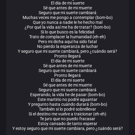
El día de mi suerte
Sé que antes de mi muerte
Seguro que mi suerte cambiará
Muchas veces me pongo a contemplar (bom-bo)
Que yo nunca a nadie le he hecho mal
¿Por qué la vida así me ha de tratar? (bom-bo)
Si lo que busco es la felicidad
Trato de complacer la humanidad (eh-eh)
Pero mi dicha aquí ha sido fatal
No pierdo la esperanza de luchar
Y seguro que mi suerte cambiará, pero ¿cuándo será?
Pronto llegará
El día de mi suerte
Sé que antes de mi muerte
Seguro que mi suerte cambiará
Pronto llegará
El día de mi suerte
Sé que antes de mi muerte
Seguro que mi suerte cambiará
Esperando, la vida he de pasar (bom-bo)
Este martirio no podré aguantar
Y pregunto hasta cuándo durará (bom-bo)
También si lo podré sobrellevar
Si el destino me vuelve a traicionar (eh-eh)
Te juro que no puedo fracasar
Estoy cansado de tanto esperar
Y estoy seguro que mi suerte cambiara, pero ¿cuándo será?