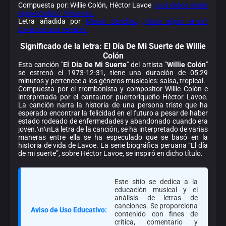
Compuesta por: Willie Colón, Héctor Lavoe
¿Los datos están
equivocados? Avísanos.
Letra añadida por
Mateo Sanchez
¿Viste algún error?
Envíanos una revisión.
Significado de la
letra: El Día De Mi Suerte de Willie
Colón
Esta canción "
El Día De Mi Suerte
" del artista "
Willie Colón
"
se estrenó el 1973-12-31, tiene una duración de 05:29
minutos y pertenece a los géneros musicales: salsa, tropical.
Compuesta por el trombonista y compositor Willie Colón e
interpretada por el cantautor puertoriqueño Héctor Lavoe.
La canción narra la historia de una persona triste que ha
esperado encontrar la felicidad en el futuro a pesar de haber
estado rodeado de enfermedades y abandonado cuando era
joven.\n\nLa letra de la canción, se ha interpretado de varias
maneras entre ella se ha especulado que se basó en la
historia de vida de Lavoe. La serie biográfica peruana “El día
de mi suerte”, sobre Héctor Lavoe, se inspiró en dicho título.
Este sitio se dedica a la
educación musical y el
análisis de letras de
canciones. Se proporciona
Aviso de Uso Educativo:
contenido con fines de
crítica, comentario y