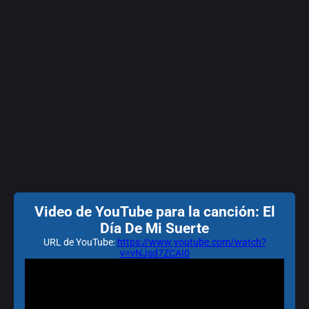
Video de YouTube para la canción: El
Día De Mi Suerte
URL de YouTube:
https://www.youtube.com/watch?
v=vNJsd7ZCAI0