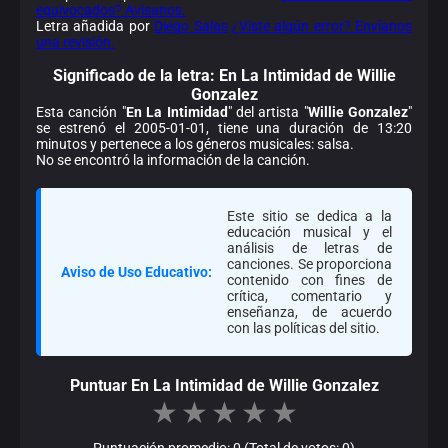
equivocados? Avísanos.
Letra añadida por
Diego Salas
¿Viste algún error? Envíanos
una revisión.
Significado de la
letra: En La Intimidad de Willie
Gonzalez
Esta canción "
En La Intimidad
" del artista "
Willie Gonzalez
"
se estrenó el 2005-01-01, tiene una duración de 13:20
minutos y pertenece a los géneros musicales: salsa.
No se encontró la información de la canción.
Este sitio se dedica a la
educación musical y el
análisis de letras de
canciones. Se proporciona
Aviso de Uso Educativo:
contenido con fines de
crítica, comentario y
enseñanza, de acuerdo
con las políticas del sitio.
Puntuar En La Intimidad de Willie Gonzalez
★
★
★
★
★
Puntuación promedio: 0 (Total de votos: 0)