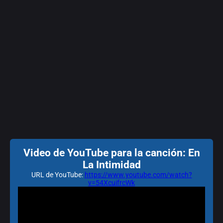
Video de YouTube para la canción: En
La Intimidad
URL de YouTube:
https://www.youtube.com/watch?
v=54XcuifrcWk