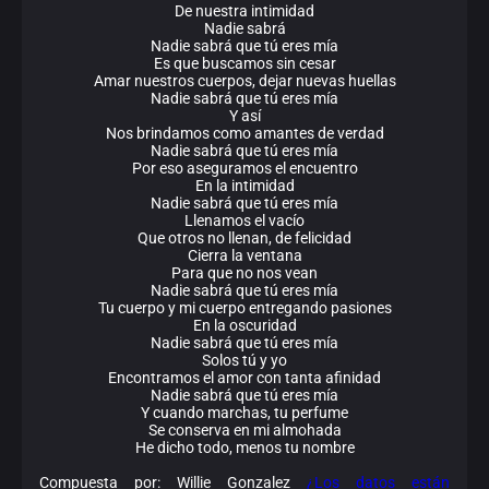
De nuestra intimidad
Nadie sabrá
Nadie sabrá que tú eres mía
Es que buscamos sin cesar
Amar nuestros cuerpos, dejar nuevas huellas
Nadie sabrá que tú eres mía
Y así
Nos brindamos como amantes de verdad
Nadie sabrá que tú eres mía
Por eso aseguramos el encuentro
En la intimidad
Nadie sabrá que tú eres mía
Llenamos el vacío
Que otros no llenan, de felicidad
Cierra la ventana
Para que no nos vean
Nadie sabrá que tú eres mía
Tu cuerpo y mi cuerpo entregando pasiones
En la oscuridad
Nadie sabrá que tú eres mía
Solos tú y yo
Encontramos el amor con tanta afinidad
Nadie sabrá que tú eres mía
Y cuando marchas, tu perfume
Se conserva en mi almohada
He dicho todo, menos tu nombre
Compuesta por: Willie Gonzalez
¿Los datos están