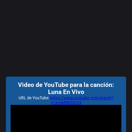
Video de YouTube para la canción:
Luna En Vivo
URL de YouTube:
https://www.youtube.com/watch?
v=xvaM9K52IV4