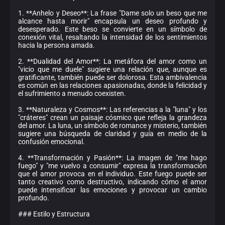
1. **Anhelo y Deseo**: La frase "Dame solo un beso que me
alcance hasta morir" encapsula un deseo profundo y
desesperado. Este beso se convierte en un símbolo de
conexión vital, resaltando la intensidad de los sentimientos
hacia la persona amada.
2. **Dualidad del Amor**: La metáfora del amor como un
"vicio que me duele" sugiere una relación que, aunque es
gratificante, también puede ser dolorosa. Esta ambivalencia
es común en las relaciones apasionadas, donde la felicidad y
el sufrimiento a menudo coexisten.
3. **Naturaleza y Cosmos**: Las referencias a la "luna" y los
"cráteres" crean un paisaje cósmico que refleja la grandeza
del amor. La luna, un símbolo de romance y misterio, también
sugiere una búsqueda de claridad y guía en medio de la
confusión emocional.
4. **Transformación y Pasión**: La imagen de "me hago
fuego" y "me vuelvo a consumir" expresa la transformación
que el amor provoca en el individuo. Este fuego puede ser
tanto creativo como destructivo, indicando cómo el amor
puede intensificar las emociones y provocar un cambio
profundo.
### Estilo y Estructura