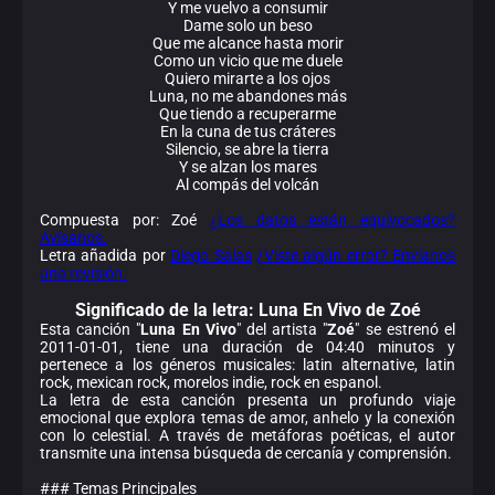
Y me vuelvo a consumir
Dame solo un beso
Que me alcance hasta morir
Como un vicio que me duele
Quiero mirarte a los ojos
Luna, no me abandones más
Que tiendo a recuperarme
En la cuna de tus cráteres
Silencio, se abre la tierra
Y se alzan los mares
Al compás del volcán
Compuesta por: Zoé
¿Los datos están equivocados?
Avísanos.
Letra añadida por
Diego Salas
¿Viste algún error? Envíanos
una revisión.
Significado de la
letra: Luna En Vivo de Zoé
Esta canción "
Luna En Vivo
" del artista "
Zoé
" se estrenó el
2011-01-01, tiene una duración de 04:40 minutos y
pertenece a los géneros musicales: latin alternative, latin
rock, mexican rock, morelos indie, rock en espanol.
La letra de esta canción presenta un profundo viaje
emocional que explora temas de amor, anhelo y la conexión
con lo celestial. A través de metáforas poéticas, el autor
transmite una intensa búsqueda de cercanía y comprensión.
### Temas Principales