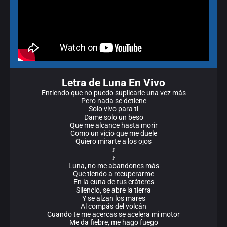
Letra de Luna En Vivo
Entiendo que no puedo suplicarle una vez más
Pero nada se detiene
Solo vivo para ti
Dame solo un beso
Que me alcance hasta morir
Como un vicio que me duele
Quiero mirarte a los ojos
♪
♪
Luna, no me abandones más
Que tiendo a recuperarme
En la cuna de tus cráteres
Silencio, se abre la tierra
Y se alzan los mares
Al compás del volcán
Cuando te me acercas se acelera mi motor
Me da fiebre, me hago fuego